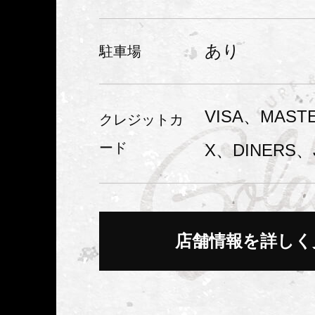
開店にあたり、青春時代の
あり
駐車場
りにハマった原点へ戻る意
てSHOPの名前とさせてい
VISA、MAST
クレジットカ
た。
ード
X、DINERS、
今後は、SHOPの名前とし
はなく、GOLGODA（ゴ
店舗情報を詳しく
るみんなが
”TEAM GOL
ゴルゴダ）”
の一員であっ