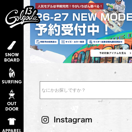
SNOW
BOARD
SURFING
検索
OUT
DOOR
APPAREL