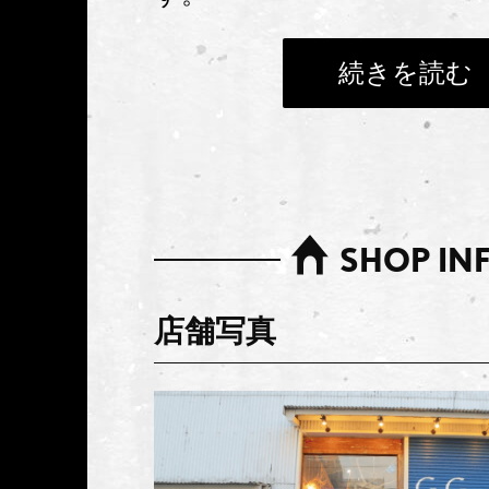
続きを読む
また、私自身、足に障害を
ともあり、障害があるかた
で楽しめる方法を一緒に考
SHOP IN
と思っています。
店舗写真
障害を負った当初は、指を
困難な状態でした。障害を
年が経ち、現在もまわりの