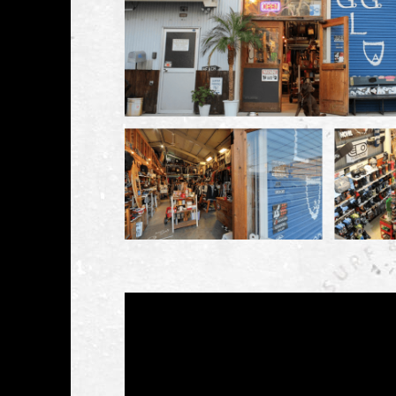
にHELPしていただくこと
が、元気に波乗り（KneeBo
ド）ができるまでに回復し、
ンには、障害を持ってから
ーボードにチャレンジする
した。
これまでの私自身の経験から
A（ゴルゴダ）では、身体
り、”外で遊ぶなんて・・”