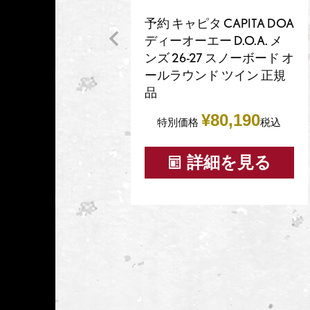
予約 キャピタ CAPITA DOA
ディーオーエー D.O.A. メ
ンズ 26-27 スノーボード オ
ールラウンド ツイン 正規
品
¥
80,190
特別価格
税込
詳細を見る