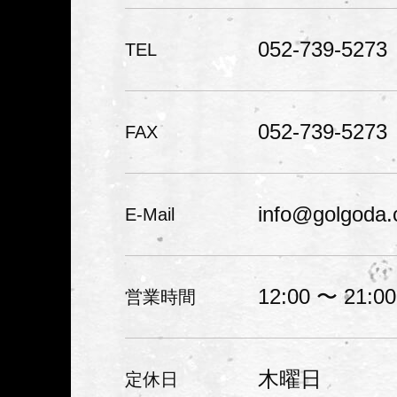
客様を満足させること、お
与えることをモットーに魅
052-739-5273
TEL
ショップ、スノーボードシ
目指して頑張っていきます
052-739-5273
FAX
お願い致します。
info@golgoda
E-Mail
GOLGODA（ゴルゴダ）のSHOP名の由来：
サーフィンとスノボにどっ
12:00 〜 21:00
営業時間
た約15年前に、先輩たちと
ていた横乗りTEAMの名前
木曜日
定休日