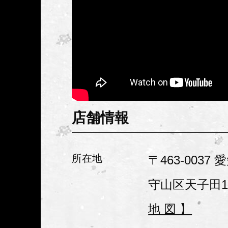
害者の方にも、”自然を感じ”
じ”、色々なことにチャレ
環境を、名古屋市守山区か
いきます。
店舗情報
みんなのHELPから頂いた
持ちを、サーフィンやスノ
所在地
〒463-003
じて伝えていければとの思
守山区天子田1-
までにないサービスの創造
地 図 】