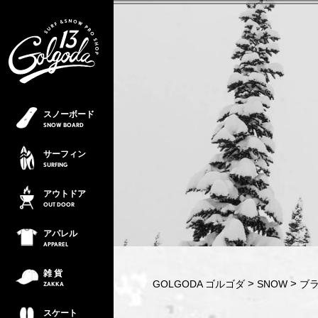
スノーボード
SNOW
BOARD
サーフィン
SURFING
アウトドア
OUT
DOOR
アパレル
APPAREL
雑 貨
GOLGODA ゴルゴダ
SNOW
ブラ
ZAKKA
スケート