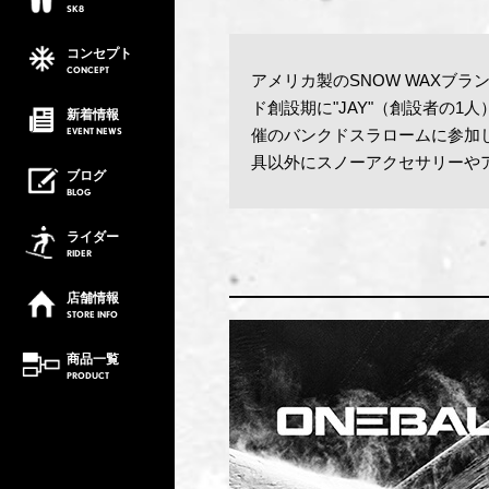
SK8
コンセプト
CONCEPT
アメリカ製のSNOW WAXブ
ド創設期に"JAY"（創設者の1
新着情報
EVENT
NEWS
催のバンクドスラロームに参加し
具以外にスノーアクセサリーや
ブログ
BLOG
ライダー
RIDER
店舗情報
STORE
INFO
商品一覧
PRODUCT