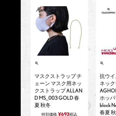
マスクストラップ チ
抗ウイ
ェーン マスク用ネッ
ネック
クストラップ ALLAN
AGHO
D MS_003 GOLD 春
ホッパーズ
夏 秋冬
block N
春夏 
¥
693
特別価格
税込