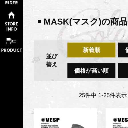
RIDER
MASK(マスク)の商
STORE
INFO
新着順
PRODUCT
並び
替え
価格が高い順
25
件中
1
-
25
件表示