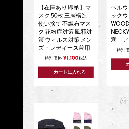
【在庫あり 即納】マ
ベルウ
スク 50枚 三層構造
ックウォ
使い捨て 不織布マス
WOOD
ク 花粉症対策 風邪対
NECK
策 ウィルス対策 メン
寒 ア
ズ・レディース兼用
特別
¥
1,100
特別価格
税込
カートに入れる