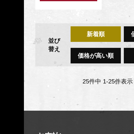
新着順
並び
替え
価格が高い順
25
件中
1
-
25
件表示