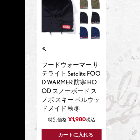
フードウォーマー サ
テライト Satelite FOO
D WARMER 防寒 HO
OD スノーボード ス
ノボ スキー ベルウッ
ドメイド 秋冬
¥
1,980
特別価格
税込
カートに入れる