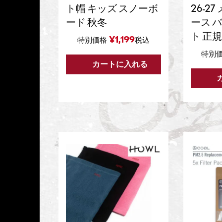
ト帽 キッズ スノーボ
26-2
ード 秋冬
ース 
ト 正
¥
1,199
特別価格
税込
特別
カートに入れる