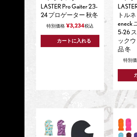
LASTER Pro Gaiter 23-
LAST
24 プロゲーター 秋冬
トルネック
enec
¥
3,234
特別価格
税込
5-26
ックウ
カートに入れる
品 冬
特別