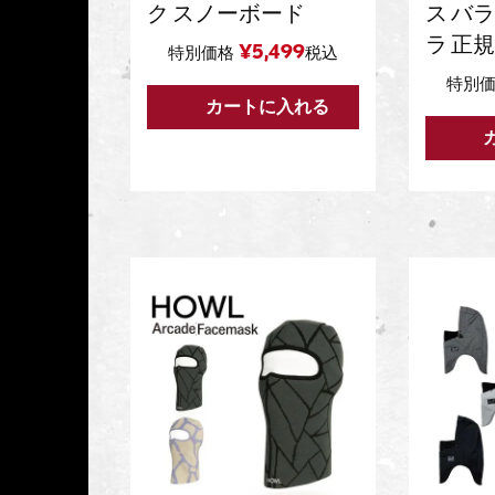
ク スノーボード
ス バ
ラ 正
¥
5,499
特別価格
税込
特別
カートに入れる