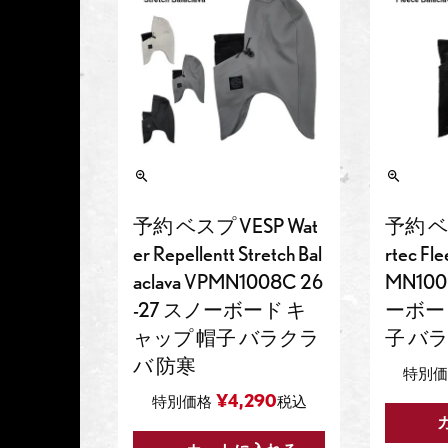
予約 ベスプ VESP Wat
予約 ベス
er Repellentt Stretch Bal
rtec Fl
aclava VPMN1008C 26
MN100
-27 スノーボード キ
ーボー
ャップ 帽子 バラクラ
子 バ
バ 防寒
特別価
¥
4,290
特別価格
税込