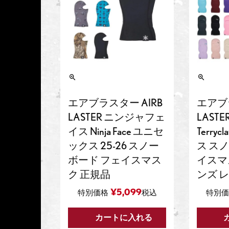
エアブラスター AIRB
エアブラ
LASTER ニンジャフェ
LAST
イス Ninja Face ユニセ
Terry
ックス 25-26 スノー
ス ス
ボード フェイスマス
イスマ
ク 正規品
ンズ 
¥
5,099
特別価格
税込
特別価
カートに入れる