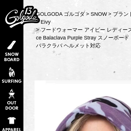
GOLGODA ゴルゴダ
SNOW
ブラン
Eivy
フードウォーマー アイビー レディース Eiv
ce Balaclava Purple Stray スノ
バラクラバ ヘルメット対応
SNOW
BOARD
SURFING
OUT
DOOR
APPAREL