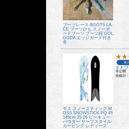
ブーツレース BOOTS LA
CE ブーツひも スノーボ
ードブーツ ブーツ紐 GOL
GODA エッジガード付き
冬
購
オトワ
非公開
投稿日
モス スノースティック M
OSS SNOWSTICK PQ 49
149cm 25-26 ピーキュー
パウダー サーフスタイル
カービング レディース