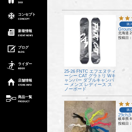
SK8
コンセプト
CONCEPT
購
Ground
新着情報
北海道
EVENT
NEWS
投稿日
ブログ
BLOG
ライダー
RIDER
25-26 FNTC エフエヌティ
ーシー CAT グラトリ Wキ
ャンバー ダブルキャンバ
店舗情報
ー メンズ レディース ス
STORE
INFO
ノーボード
商品一覧
PRODUCT
購
29ch
岐阜県
投稿日