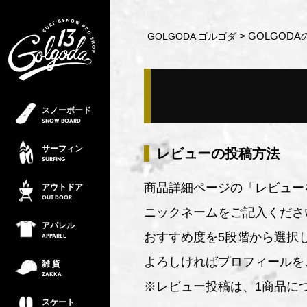
GOLGOD
GOLGODA ゴルゴダ
スノーボード
SNOW
BOARD
サーフィン
レビューの投稿方法
SURFING
商品詳細ページの「レビュー
アウトドア
OUT
DOOR
ニックネームをご記入くださ
アパレル
おすすめ度を5段階から選択
APPAREL
よろしければプロフィールを
雑 貨
ZAKKA
※レビュー投稿は、1商品に
スケート