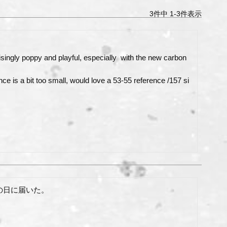
3
件中
1
-
3
件表示
risingly poppy and playful, especially  with the new carbon 
ce is a bit too small, would love a 53-55 reference /157 si
日に届いた。
