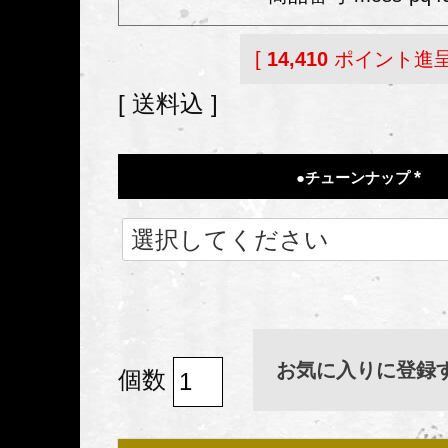
[
14,410
ポイント進呈
送料込
●チューンナップ
(
必
須
)
お気に入りに登録