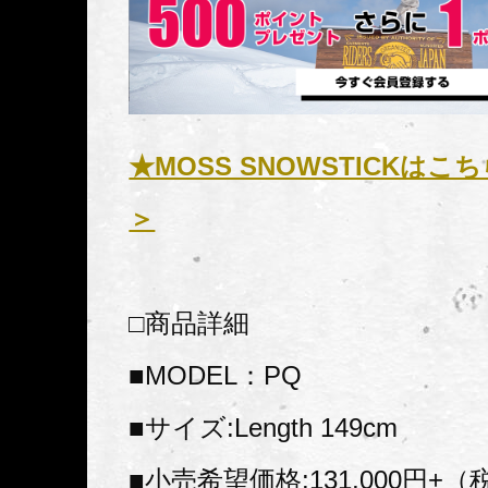
★MOSS SNOWSTICKは
＞
□商品詳細
■MODEL：PQ
■サイズ:Length 149cm
■小売希望価格:131,000円+（