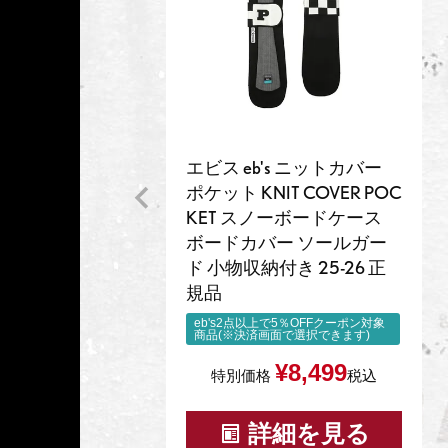
エビス eb's ニットカバー
ポケット KNIT COVER POC
KET スノーボードケース
ボードカバー ソールガー
ド 小物収納付き 25-26 正
規品
eb's2点以上で5％OFFクーポン対象
商品(※決済画面で選択できます)
¥
8,499
特別価格
税込
詳細を見る