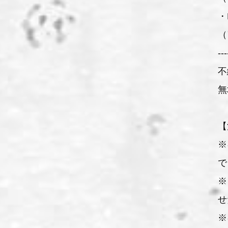
・
（
---
不
無
【
※
で
※
せ
※