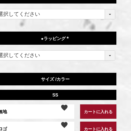
(
必
須
)
●ラッピング
(
必
須
)
サイズ
カラー
SS
無地
カートに入れる
ロゴ
カートに入れる