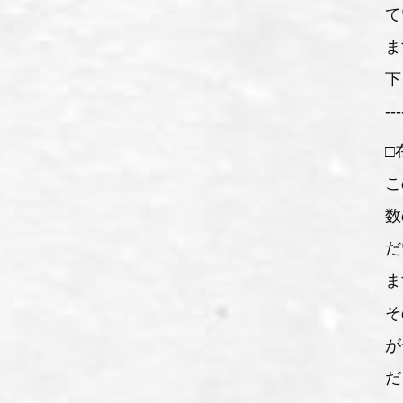
て
ま
下
---
□
こ
数
だ
ま
そ
が
だ