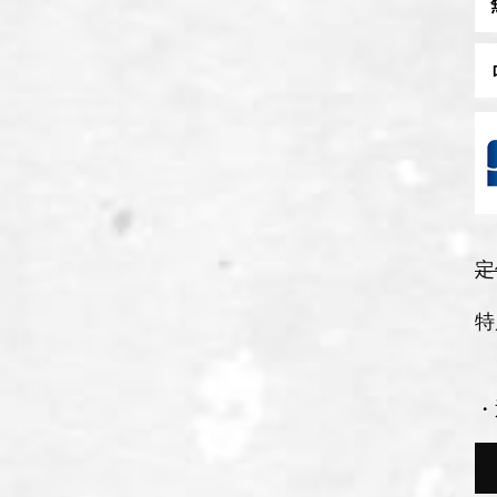
定
特
・