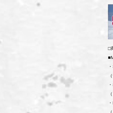
□
■
・
（
・
（
・
（