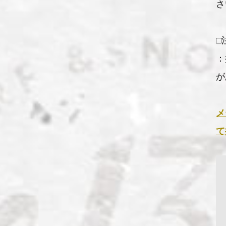
さ
□
：
が
メ
て