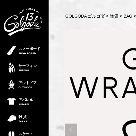
GOLGODA ゴルゴダ
雑貨
BAG
スノーボード
SNOW
BOARD
サーフィン
SURFING
アウトドア
OUT
DOOR
アパレル
APPAREL
雑 貨
ZAKKA
スケート