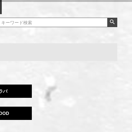
ラバ
OOD