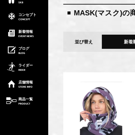
SK8
MASK(マスク)の
コンセプト
CONCEPT
新着情報
EVENT
NEWS
並び替え
新着
ブログ
BLOG
ライダー
RIDER
店舗情報
STORE
INFO
商品一覧
PRODUCT