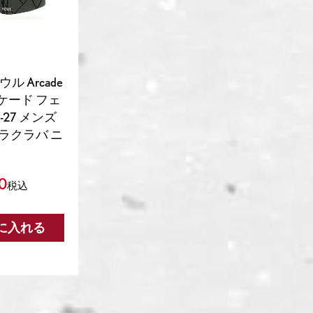
ル Arcade
アーケード フェ
-27 メンズ
ラクラバ ニ
50
税込
に入れる