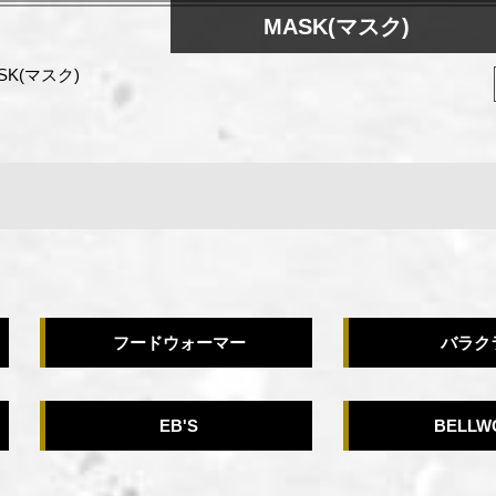
MASK(マスク)
SK(マスク)
検索
フードウォーマー
バラク
EB'S
BELLW