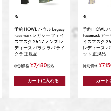
予約 HOWL ハウル Legacy
予約 HOWL ハウ
Facemask レガシー フェイ
Facemask 
スマスク 26-27 メンズ レ
イスマスク 26
ディース バラクラバ ライ
レディース バ
クラ 正規品
ット 正規品
¥
7,480
¥
7,1
特別価格
税込
特別価格
カートに入れる
カート