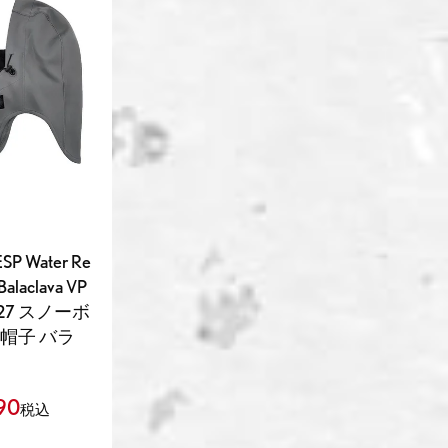
 Water Re
 Balaclava VP
-27 スノーボ
 帽子 バラ
90
税込