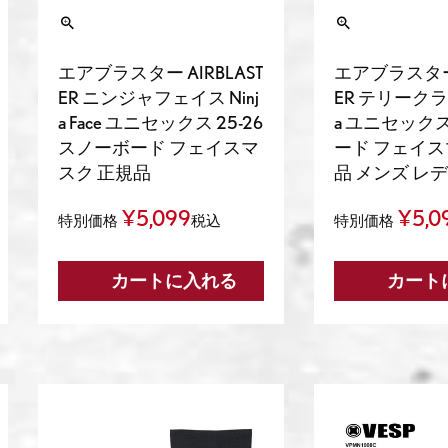
エアブラスター AIRBLAST
エアブラスター 
ER ニンジャフェイス Ninj
ER テリークラバ 
a Face ユニセックス 25-26
a ユニセック
スノーボード フェイスマ
ード フェイス
スク 正規品
品 メンズ レ
¥
5,099
¥
5,0
特別価格
税込
特別価格
カートに入れる
カート