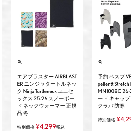
エアブラスター AIRBLAST
予約 ベスプ VESP
ER ニンジャタートルネッ
pellentt Stretch
ク Ninja Turtleneck ユニセ
MN1008C 26
ックス 25-26 スノーボー
ード キャップ
ド ネックウォーマー 正規
クラバ 防寒
品 冬
¥
4,2
特別価格
¥
4,299
特別価格
税込