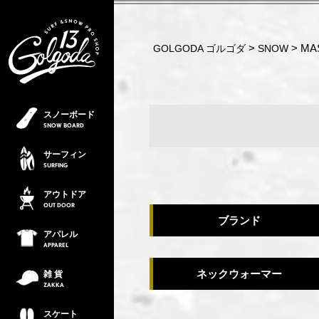
MA
GOLGODA ゴルゴダ
SNOW
スノーボード
SNOW
BOARD
サーフィン
SURFING
アウトドア
OUT
DOOR
ブランド
アパレル
APPAREL
ネックウォーマー
雑 貨
ZAKKA
スケート