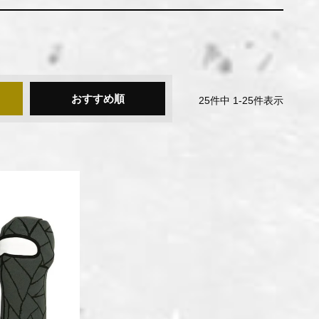
おすすめ順
25
件中
1
-
25
件表示