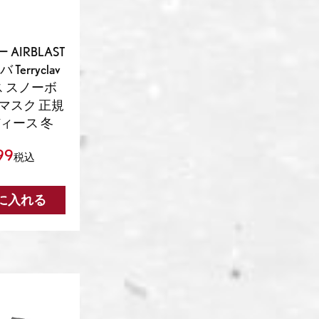
AIRBLAST
Terryclav
ス スノーボ
マスク 正規
ディース 冬
99
税込
に入れる