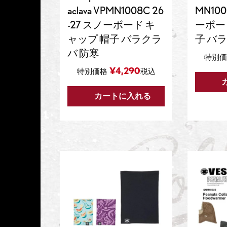
aclava VPMN1008C 26
MN100
-27 スノーボード キ
ーボー
ャップ 帽子 バラクラ
子 バ
バ 防寒
特別価
¥
4,290
特別価格
税込
カートに入れる