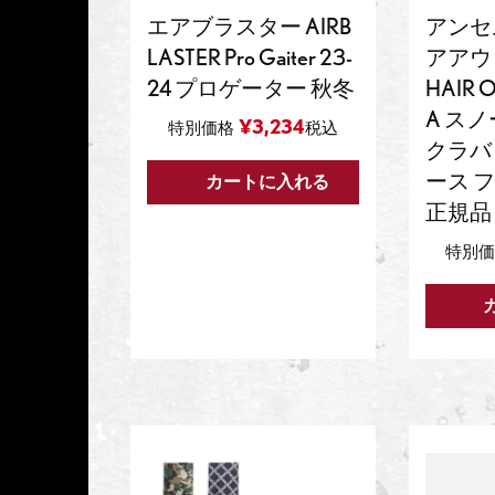
エアブラスター AIRB
アンセム
LASTER Pro Gaiter 23-
アアウ
24 プロゲーター 秋冬
HAIR 
A ス
¥
3,234
特別価格
税込
クラバ
ース 
カートに入れる
正規品
特別価