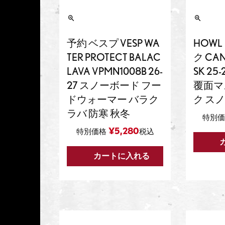
予約 ベスプ VESP WA
HOW
TER PROTECT BALAC
ク CAN
LAVA VPMN1008B 26-
SK 2
27 スノーボード フー
覆面マ
ドウォーマー バラク
ク ス
ラバ 防寒 秋冬
特別
¥
5,280
特別価格
税込
カートに入れる