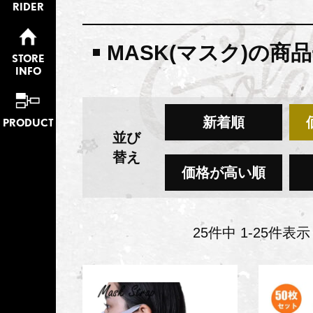
RIDER
MASK(マスク)の商
STORE
INFO
新着順
PRODUCT
並び
替え
価格が高い順
25
件中
1
-
25
件表示