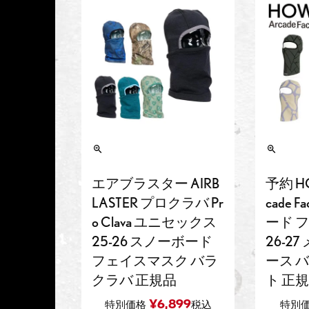
エアブラスター AIRB
予約 H
LASTER プロクラバ Pr
cade 
o Clava ユニセックス
ード 
25-26 スノーボード
26-2
フェイスマスク バラ
ース 
クラバ 正規品
ト 正
¥
6,899
特別価格
税込
特別