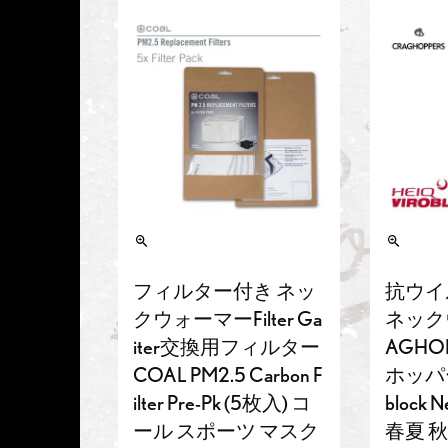
フィルター付き ネッ
抗ウイ
クウォーマーFilter Ga
ネック
iter交換用フィルター
AGHO
COAL PM2.5 Carbon F
ホッパーズ
ilter Pre-Pk (5枚入) コ
block N
ール スポーツ マスク
春夏 