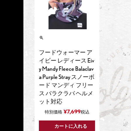
フードウォーマー ア
イビー レディース Eiv
y Mandy Fleece Balaclav
a Purple Stray スノーボ
ード マンディ フリー
ス バラクラバ ヘルメ
ット対応
¥
7,699
特別価格
税込
カートに入れる