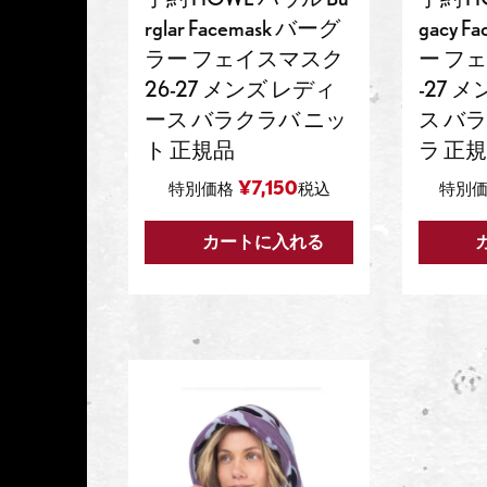
rglar Facemask バーグ
gacy F
ラー フェイスマスク
ー フェ
26-27 メンズ レディ
-27 
ース バラクラバ ニッ
ス バ
ト 正規品
ラ 正
¥
7,150
特別価格
税込
特別
カートに入れる