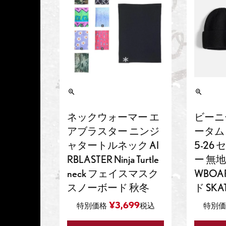
ネックウォーマー エ
ビーニー
アブラスター ニンジ
ータム Se
ャタートルネック AI
5-26
RBLASTER Ninja Turtle
ー 無地
neck フェイスマスク
WBOA
スノーボード 秋冬
ド SKA
¥
3,699
特別価格
税込
特別価