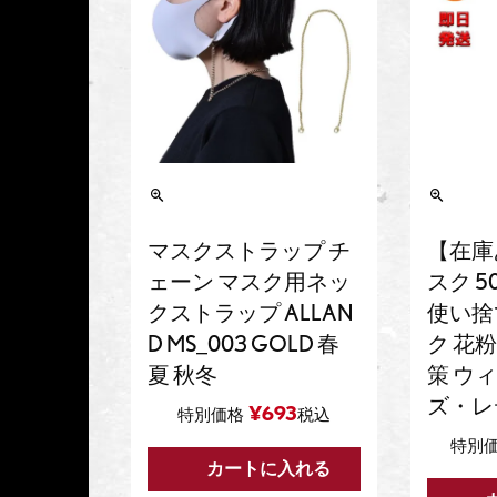
マスクストラップ チ
【在庫
ェーン マスク用ネッ
スク 5
クストラップ ALLAN
使い捨
D MS_003 GOLD 春
ク 花
夏 秋冬
策 ウ
ズ・レ
¥
693
特別価格
税込
特別
カートに入れる