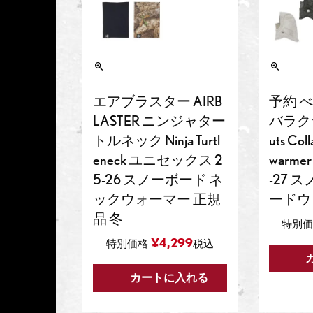
エアブラスター AIRB
予約 べ
LASTER ニンジャター
バラクラ
トルネック Ninja Turtl
uts Col
eneck ユニセックス 2
warmer
5-26 スノーボード ネ
-27 
ックウォーマー 正規
ードウ
品 冬
特別
¥
4,299
特別価格
税込
カートに入れる