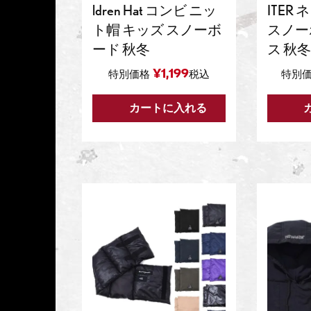
ldren Hat コンビ ニッ
ITER
ト帽 キッズ スノーボ
スノー
ード 秋冬
ス 秋冬
¥
1,199
特別価格
税込
特別
カートに入れる