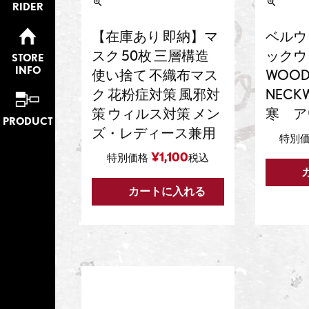
RIDER
【在庫あり 即納】マ
ベルウ
スク 50枚 三層構造
ックウォ
STORE
INFO
使い捨て 不織布マス
WOOD
ク 花粉症対策 風邪対
NECK
策 ウィルス対策 メン
寒 ア
PRODUCT
ズ・レディース兼用
特別
¥
1,100
特別価格
税込
カートに入れる