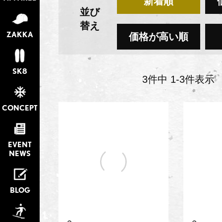
新着順
並び
替え
ZAKKA
価格が高い順
SK8
3
件中
1
-
3
件表示
CONCEPT
EVENT
NEWS
BLOG