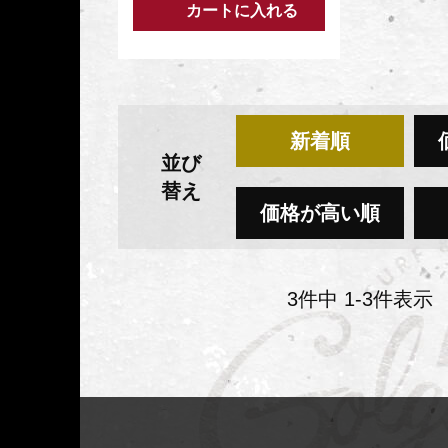
カートに入れる
新着順
並び
替え
価格が高い順
3
件中
1
-
3
件表示