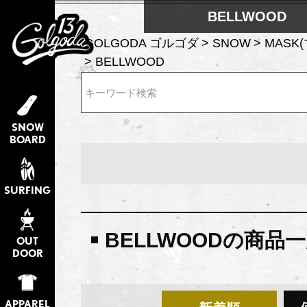
BELLWOOD
GOLGODA ゴルゴダ
SNOW
MASK
BELLWOOD
検索
SNOW
BOARD
SURFING
BELLWOODの商品
OUT
DOOR
APPAREL