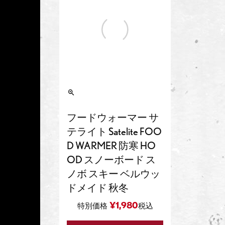
フードウォーマー サ
テライト Satelite FOO
D WARMER 防寒 HO
OD スノーボード ス
ノボ スキー ベルウッ
ドメイド 秋冬
¥
1,980
特別価格
税込