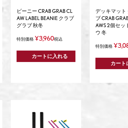
ビーニー CRAB GRAB CL
デッキマット
AW LABEL BEANIE クラブ
ブ CRAB GRA
グラブ 秋冬
AWS 2個セッ
ウ 冬
¥
3,960
特別価格
税込
¥
3,0
特別価格
カートに入れる
カート