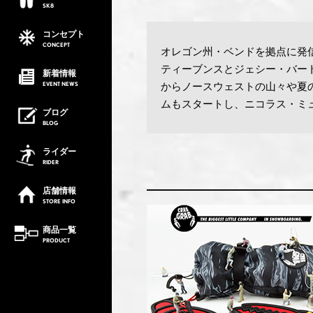
SK8
コンセプト
CONCEPT
オレゴン州・ベンドを拠点に発
ティーブンスとジェシー・バー
新着情報
EVENT
NEWS
からノースウェストの山々や夏
ムもスタートし、ニコラス・ミ
ブログ
BLOG
ライダー
RIDER
店舗情報
STORE
INFO
商品一覧
PRODUCT