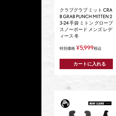
クラブグラブ ミット CRA
B GRAB PUNCH MITTEN 2
3-24 手袋 ミトン グローブ
スノーボード メンズ レデ
ィース 冬
¥
5,999
特別価格
税込
カートに入れる