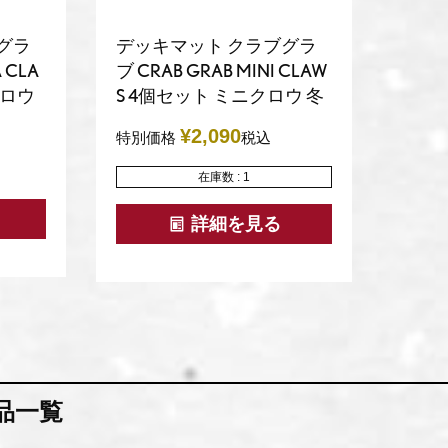
グラ
デッキマット クラブグラ
 CLA
ブ CRAB GRAB MINI CLAW
クロウ
S 4個セット ミニクロウ 冬
¥
2,090
特別価格
税込
在庫数
1
詳細を見る
商品一覧