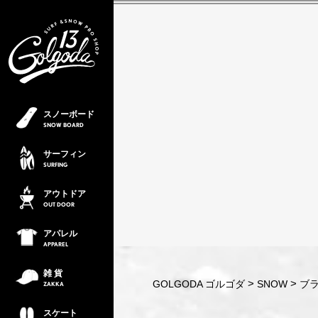
スノーボード
SNOW
BOARD
サーフィン
SURFING
アウトドア
OUT
DOOR
アパレル
APPAREL
雑 貨
GOLGODA ゴルゴダ
SNOW
ブラ
ZAKKA
スケート