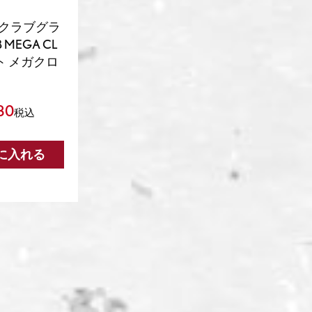
 クラブグラ
B MEGA CL
ト メガクロ
80
税込
に入れる