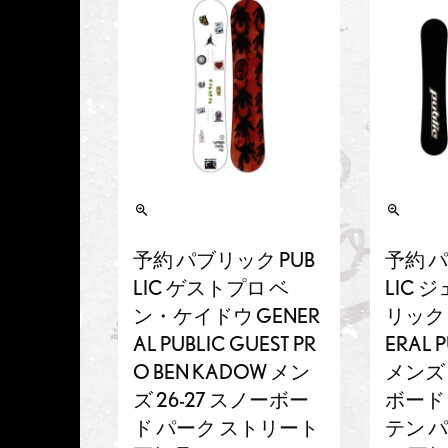
予約 パブリック PUB
予約 パ
LIC ゲストプロ ベ
LIC 
ン・ケイドウ GENER
リック 
AL PUBLIC GUEST PR
ERAL P
O BEN KADOW メン
メンズ 
ズ 26-27 スノーボー
ボード
ド パーク ストリート
テン 