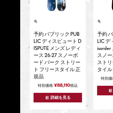
予約 パ
予約 パブリック PUB
LIC 
LIC ディスピュート D
isorde
ISPUTE メンズ レディ
スノー
ース 26-27 スノーボ
ストリ
ード パーク ストリー
タイル
ト フリースタイル 正
規品
特別価
¥
88,110
特別価格
税込
詳細を見る