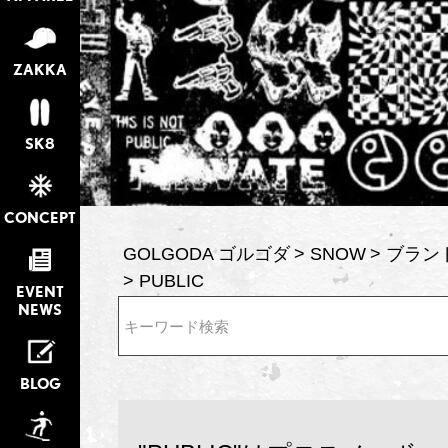
ZAKKA
SK8
CONCEPT
GOLGODA ゴルゴダ
SNOW
ブラン
PUBLIC
EVENT
NEWS
検索
BLOG