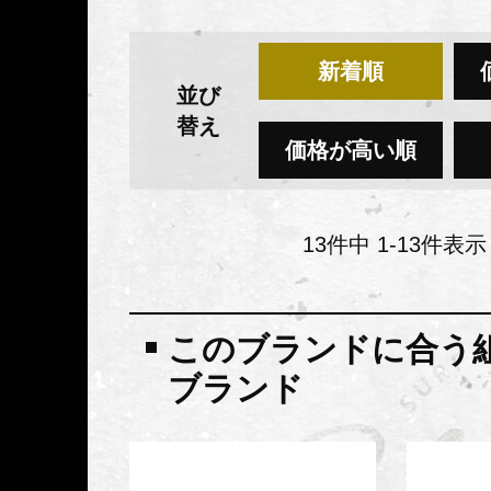
新着順
並び
替え
価格が高い順
13
件中
1
-
13
件表示
このブランドに合う
ブランド