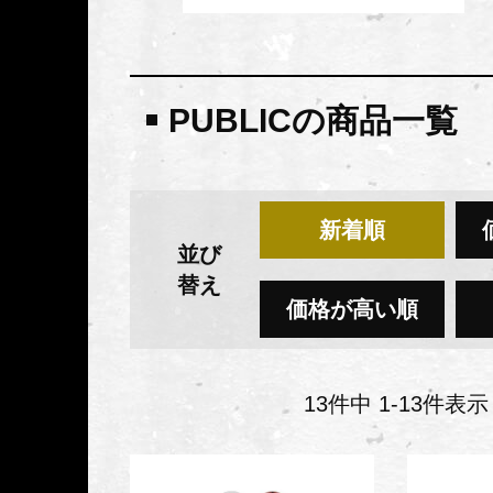
PUBLICの商品一覧
新着順
並び
替え
価格が高い順
13
件中
1
-
13
件表示