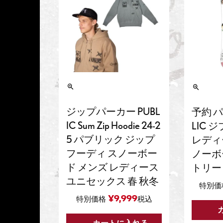
ジップパーカー PUBL
予約 パ
IC Sum Zip Hoodie 24-2
LIC ジ
5 パブリック ジップ
レディー
フーディ スノーボー
ノーボ
ド メンズ レディース
トリー
ユニセックス 春 秋冬
特別価
¥
9,999
特別価格
税込