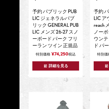
予約 パブリック PUB
予約 パ
LIC ジェネラルパブ
LIC 
リック GENERAL PUB
reach
LIC メンズ 26-27 スノ
ノーボ
ーボード パーク フリ
ウンテ
ーラン ツイン 正規品
ド パ
¥
74,250
特別価格
税込
特別価
詳細を見る