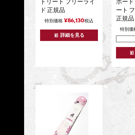
トリート フリーライ
ボード
ド 正規品
ート 
正規品
¥
86,130
特別価格
税込
特別価
詳細を見る