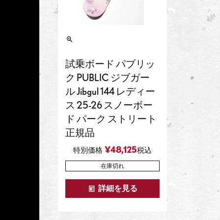
試乗ボード パブリッ
ク PUBLIC ジブガー
ル Jibgul 144 レディー
ス 25-26 スノーボー
ド パーク ストリート
正規品
¥
48,125
特別価格
税込
在庫切れ
詳細を見る