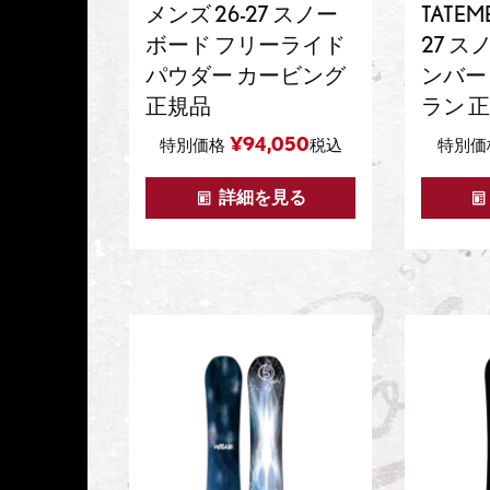
メンズ 26-27 スノー
TATEM
ボード フリーライド
27 ス
パウダー カービング
ンバー
正規品
ラン 
¥
94,050
特別価格
税込
特別価
詳細を見る