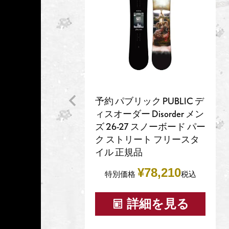
予約 パブリック PUBLIC デ
ィスオーダー Disorder メン
ズ 26-27 スノーボード パー
ク ストリート フリースタ
イル 正規品
¥
78,210
特別価格
税込
詳細を見る