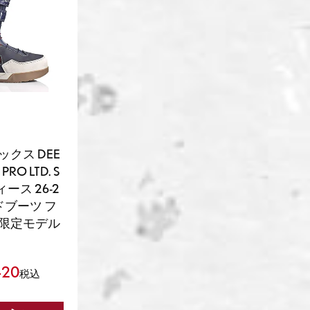
ックス DEE
PRO LTD. S
ース 26-2
ドブーツ フ
 限定モデル
420
税込