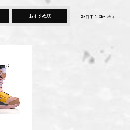
おすすめ順
35
件中
1
-
35
件表示