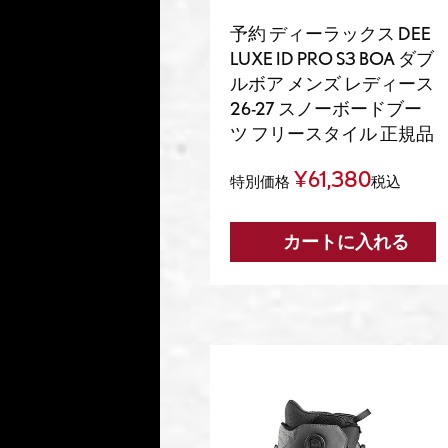
予約 ディーラックス DEE
LUXE ID PRO S3 BOA ダブ
ルボア メンズ レディース
26-27 スノーボードブー
ツ フリースタイル 正規品
¥
61,380
特別価格
税込
カートに入れる