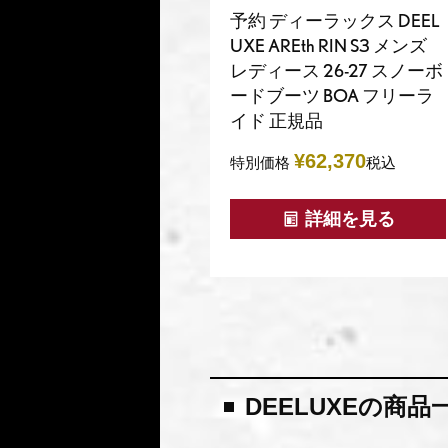
予約 ディーラックス DEEL
UXE AREth RIN S3 メンズ
レディース 26-27 スノーボ
ードブーツ BOA フリーラ
イド 正規品
¥
62,370
特別価格
税込
詳細を見る
DEELUXEの商品