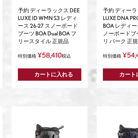
予約 ディーラックス DEE
予約 ディーラ
LUXE ID WMN S3 レディ
LUXE DNA PR
ース 26-27 スノーボード
BOA レディース
ブーツ BOA Dual BOA フ
ノーボードブ
リースタイル 正規品
リ パーク 正
¥
58,410
¥
54,
特別価格
税込
特別価格
カートに入れる
カート