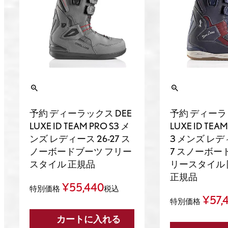
予約 ディーラックス DEE
予約 ディーラ
LUXE ID TEAM PRO S3 メ
LUXE ID TEAM 
ンズ レディース 26-27 ス
3 メンズ レディ
ノーボードブーツ フリー
7 スノーボー
スタイル 正規品
リースタイル
正規品
¥
55,440
特別価格
税込
¥
57,
特別価格
カートに入れる