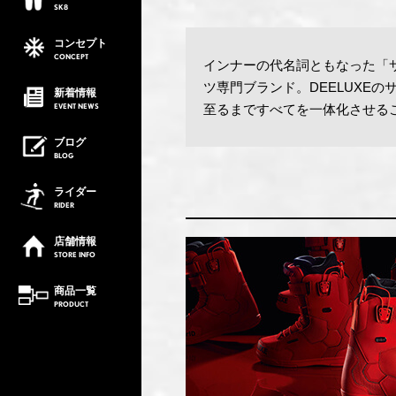
SK8
コンセプト
CONCEPT
インナーの代名詞ともなった「
ツ専門ブランド。DEELUXE
新着情報
EVENT
NEWS
至るまですべてを一体化させる
ブログ
BLOG
ライダー
RIDER
店舗情報
STORE
INFO
商品一覧
PRODUCT