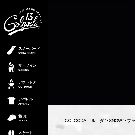
スノーボード
SNOW
BOARD
サーフィン
SURFING
アウトドア
OUT
DOOR
アパレル
APPAREL
雑 貨
GOLGODA ゴルゴダ
SNOW
ブラ
ZAKKA
スケート