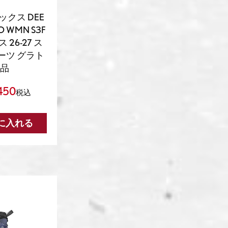
ックス DEE
O WMN S3F
 26-27 ス
ーツ グラト
規品
450
税込
に入れる