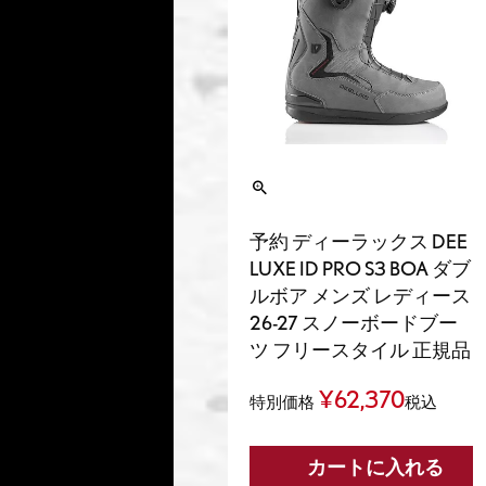
予約 ディーラックス DEE
LUXE ID PRO S3 BOA ダブ
ルボア メンズ レディース
26-27 スノーボードブー
ツ フリースタイル 正規品
¥
62,370
特別価格
税込
カートに入れる