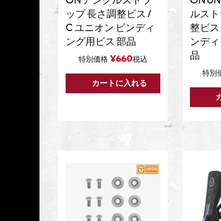
ON アンクルストラ
ON UN
ップ 長さ調整ビス /
ルスト
C ユニオン ビンディ
整ビス 
ング用ビス 部品
ンディ
品
¥
660
特別価格
税込
特別
カートに入れる