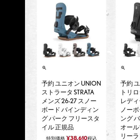
予約 ユニオン UNION
予約 ユ
ストラータ STRATA
トリロジ
メンズ 26-27 スノー
レディー
ボード バインディン
ノーボ
グ パーク フリースタ
ング 
イル 正規品
オール
リーラ
¥
38,610
特別価格
税込