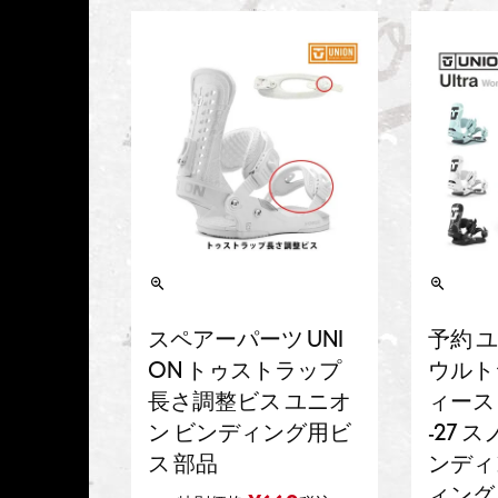
スペアーパーツ UNI
予約 ユ
ON トゥストラップ
ウルトラ
長さ調整ビス ユニオ
ィース 
ン ビンディング用ビ
-27 
ス 部品
ンディ
ィング