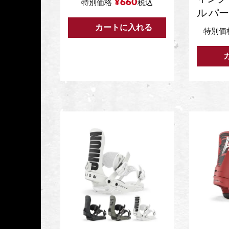
¥
660
特別価格
税込
ル パ
カートに入れる
特別価