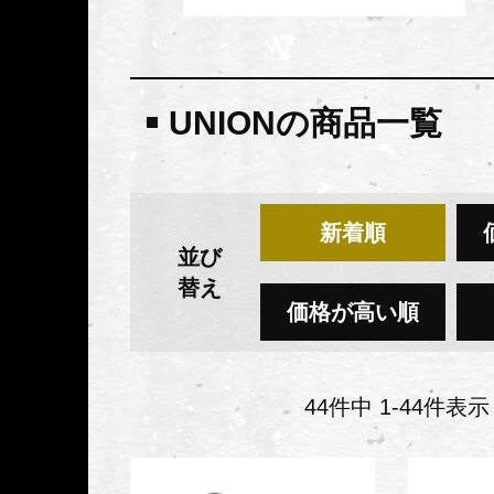
UNIONの商品一覧
新着順
並び
替え
価格が高い順
44
件中
1
-
44
件表示