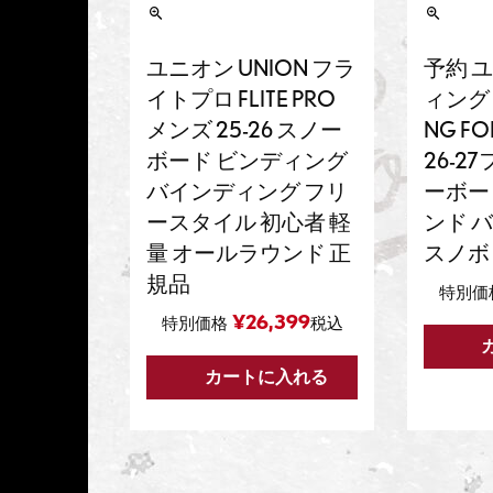
ユニオン UNION フラ
予約 
イトプロ FLITE PRO
ィング U
メンズ 25-26 スノー
NG FO
ボード ビンディング
26-2
バインディング フリ
ーボー
ースタイル 初心者 軽
ンド 
量 オールラウンド 正
スノボ
規品
特別価
¥
26,399
特別価格
税込
カートに入れる