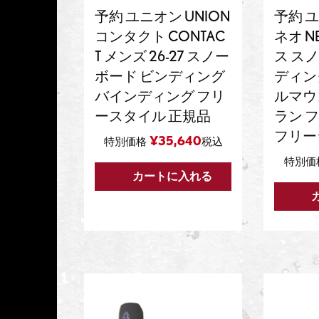
予約 ユニオン UNION
予約 ユ
コンタクト CONTAC
ネオ N
T メンズ 26-27 スノー
ス ス
ボード ビンディング
ディング
バインディング フリ
ルマウ
ースタイル 正規品
ラン 
フリー
¥
35,640
特別価格
税込
特別価
カートに入れる