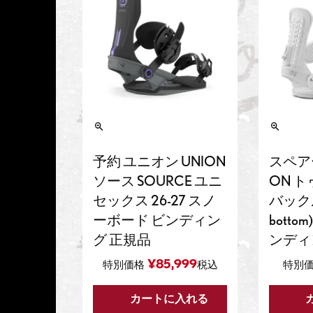
予約 ユニオン UNION
スペア
ソース SOURCE ユニ
ON 
セックス 26-27 スノ
バックル 
ーボード ビンディン
bott
グ 正規品
ンディ
¥
85,999
特別価格
税込
特別
カートに入れる