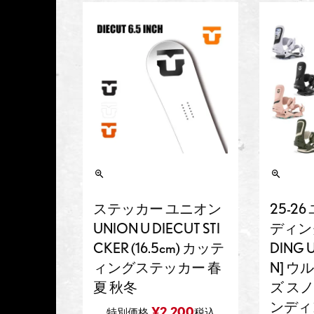
ステッカー ユニオン
25-2
UNION U DIECUT STI
ディング
CKER (16.5cm) カッテ
DING 
ィングステッカー 春
N] ウ
夏 秋冬
ズ ス
ンディ
¥
2,200
特別価格
税込