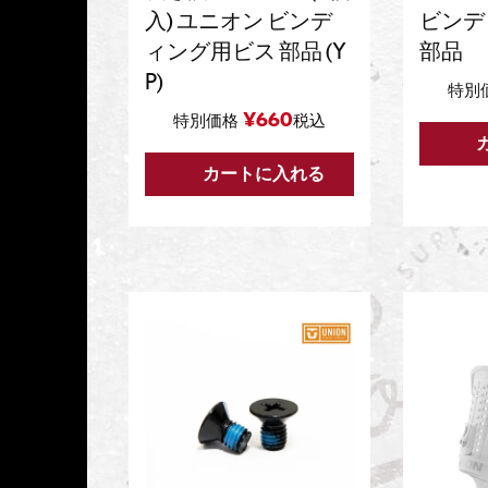
入) ユニオン ビンデ
ビンデ
ィング用ビス 部品 (Y
部品
P)
特別
¥
660
特別価格
税込
カートに入れる