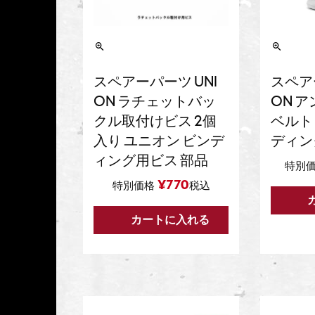
スペアーパーツ UNI
スペア
ON ラチェットバッ
ON 
クル取付けビス 2個
ベルト
入り ユニオン ビンデ
ディン
ィング用ビス 部品
特別
¥
770
特別価格
税込
カートに入れる