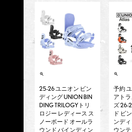
25-26 ユニオン ビン
予約 ユ
ディング UNION BIN
アトラス
DING TRILOGYトリ
ズ 26
ロジー レディース ス
ド ビ
ノーボード オールラ
ンディ
ウンド バインディン
ウンテ