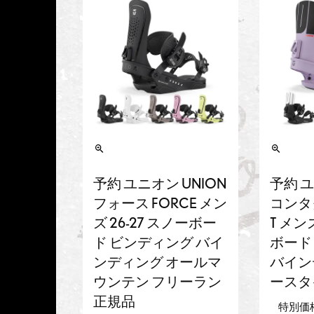
予約 ユニオン UNION
予約 ユ
フォース FORCE メン
コンタク
ズ 26-27 スノーボー
T メンズ
ド ビンディング バイ
ボード
ンディング オールマ
バイン
ウンテン フリーラン
ースタ
正規品
特別価