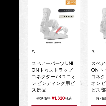
スペアーパーツ UNI
スペア
ON トゥストラップ
ON 
コネクター / B ユニオ
コネクタ
ン ビンディング用ビ
オン 
ス 部品
ビス 
¥
1,320
特別価格
税込
特別