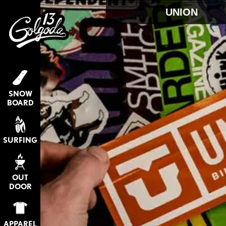
UNION
SNOW
BOARD
SURFING
OUT
DOOR
APPAREL