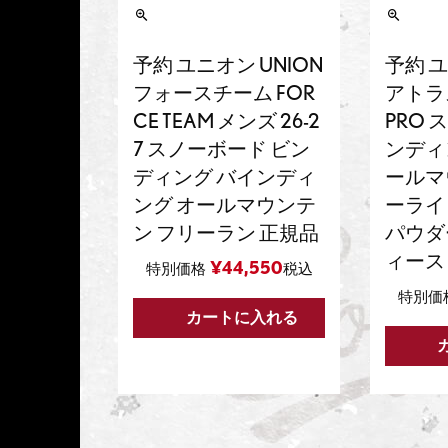
予約 ユニオン UNION
予約 ユ
フォースチーム FOR
アトラス
CE TEAM メンズ 26-2
PRO 
7 スノーボード ビン
ンディン
ディング バインディ
ールマ
ング オールマウンテ
ーライ
ン フリーラン 正規品
パウダ
ィース
¥
44,550
特別価格
税込
特別価
カートに入れる