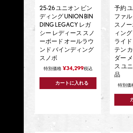
25-26 ユニオン ビン
予約 ユ
ディング UNION BIN
ファルコ
DING LEGACY レガ
スノー
シー レディース スノ
ィング 
ーボード オールラウ
ライド
ンド バインディング
テン 
スノボ
ダー 
ス ユ
¥
34,299
特別価格
税込
品
カートに入れる
特別価