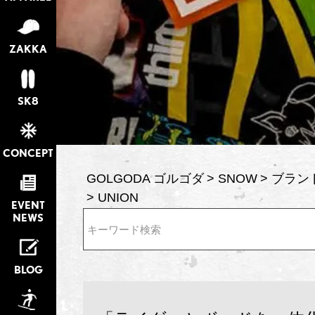
ZAKKA
SK8
CONCEPT
GOLGODA ゴルゴダ
SNOW
ブラン
UNION
EVENT
NEWS
検索
BLOG