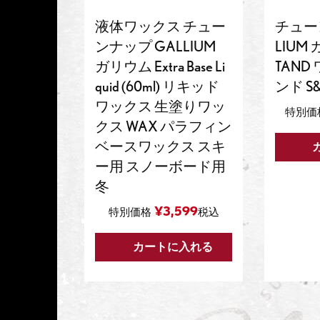
液体ワックス チュー
チュー
ンナップ GALLIUM
LIUM
ガリウム Extra Base Li
TAND
quid (60ml) リキッド
ンド S&B
ワックス 生塗りワッ
特別価
クス WAX パラフィン
ベースワックス スキ
ー用 スノーボード用
冬
¥
3,599
特別価格
税込
カートに入れる