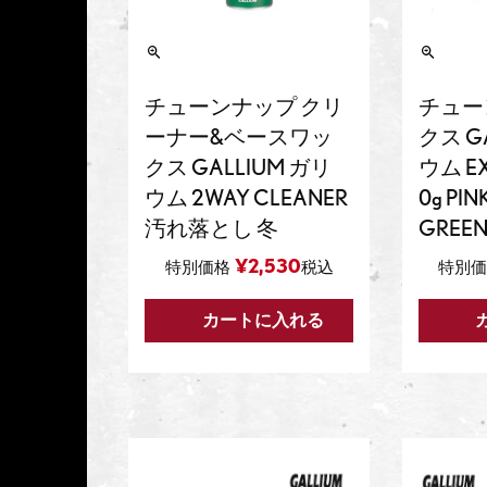
チューンナップ クリ
チュー
ーナー&ベースワッ
クス G
クス GALLIUM ガリ
ウム EX
ウム 2WAY CLEANER
0g PIN
汚れ落とし 冬
GREEN
¥
2,530
特別価格
税込
特別価
カートに入れる