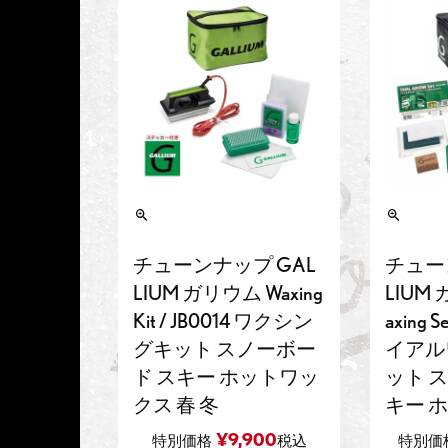
チューンナップ GAL
チュー
LIUM ガリウム Waxing
LIUM 
Kit / JB0014 ワクシン
axing S
グキット スノーボー
イアル
ド スキー ホットワッ
ット 
クス 春 冬
キー 
¥
9,900
特別価格
税込
特別価