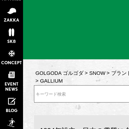
ZAKKA
SK8
CONCEPT
GOLGODA ゴルゴダ
SNOW
ブラン
GALLIUM
EVENT
NEWS
検索
BLOG