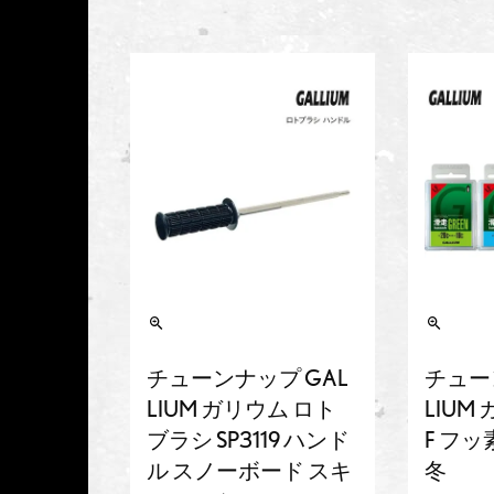
チューンナップ GAL
チュー
LIUM ガリウム ロト
LIUM
ブラシ SP3119 ハンド
F フッ
ル スノーボード スキ
冬