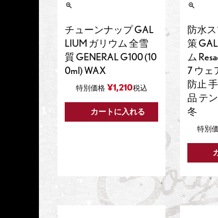
チューンナップ GAL
防水ス
LIUM ガリウム 全雪
策 GA
質 GENERAL G100 (10
ム Resa
0ml) WAX
7 ウェ
防止 
¥
1,210
特別価格
税込
品 テン
冬
カートに入れる
特別