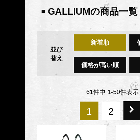
GALLIUMの商品一覧
新着順
並び
替え
価格が高い順
61
件中
1
-
50
件表示
1
2