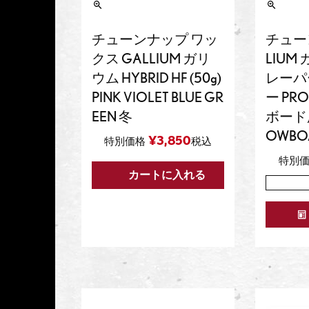
チューンナップ ワッ
チュー
クス GALLIUM ガリ
LIUM
ウム HYBRID HF (50g)
レーパ
PINK VIOLET BLUE GR
ー PRO
EEN 冬
ボード
OWBOA
¥
3,850
特別価格
税込
特別
カートに入れる