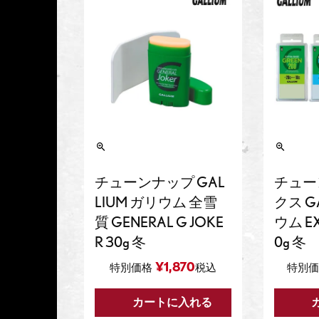
チューンナップ GAL
チュー
LIUM ガリウム 全雪
クス G
質 GENERAL G JOKE
ウム EX
R 30g 冬
0g 冬
¥
1,870
特別価格
税込
特別価
カートに入れる