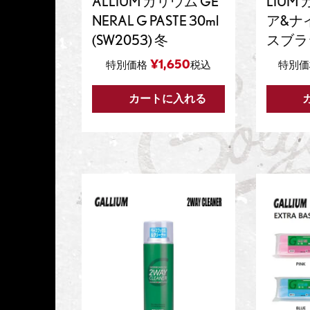
ALLIUM ガリウム GE
LIUM 
NERAL G PASTE 30ml
ア&ナ
(SW2053) 冬
スブラシ
¥
1,650
特別価格
税込
特別価
カートに入れる