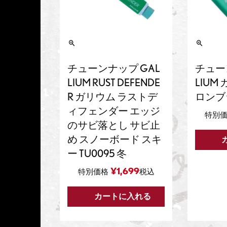
チューンナップ GAL
チュー
LIUM RUST DEFENDE
LIUM
R ガリウム ラストデ
ロンブ
ィフェンダー エッジ
特別
のサビ落とし サビ止
め スノーボード スキ
ー TU0095 冬
¥
1,699
特別価格
税込
カートに入れる