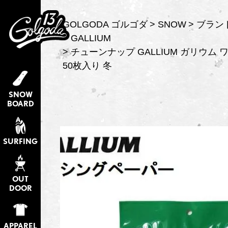
GOLGODA ゴルゴダ
SNOW
ブラン
GALLIUM
チューンナップ GALLIUM ガリウム
50枚入り 冬
SNOW
BOARD
SURFING
OUT
DOOR
APPAREL