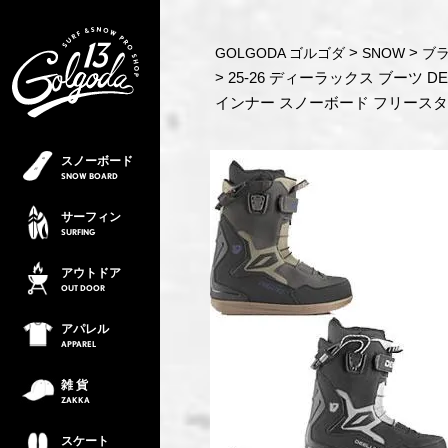
GOLGODA ゴルゴダ
SNOW
ブラ
25-26 ディーラックス ブーツ DEE
インナー スノーボード フリース
スノーボード
SNOW
BOARD
サーフィン
SURFING
アウトドア
OUT
DOOR
アパレル
APPAREL
雑 貨
ZAKKA
スケート