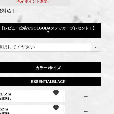
[
457
ポイント進呈 ]
送料込
【レビュー投稿でGOLGODAステッカープレゼント！】
(
必
須
)
カラー
サイズ
ESSENTIALBLACK
21.5cm
—
在庫切れ
22cm
—
在庫切れ