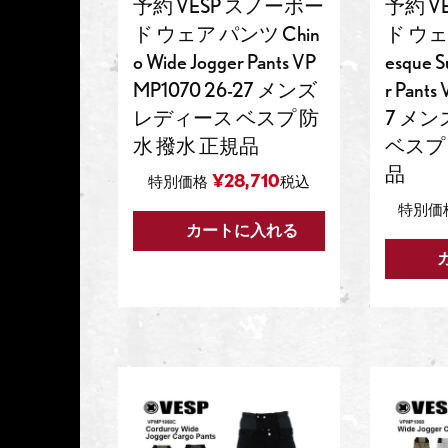
予約 VESP スノーボー
予約 V
ド ウェア パンツ Chin
ド ウェ
o Wide Jogger Pants VP
esque S
MP1070 26-27 メンズ
r Pant
レディース ベスプ 防
7 メ
水 撥水 正規品
ベスプ 
品
¥
28,710
特別価格
税込
特別価
カートに入れる