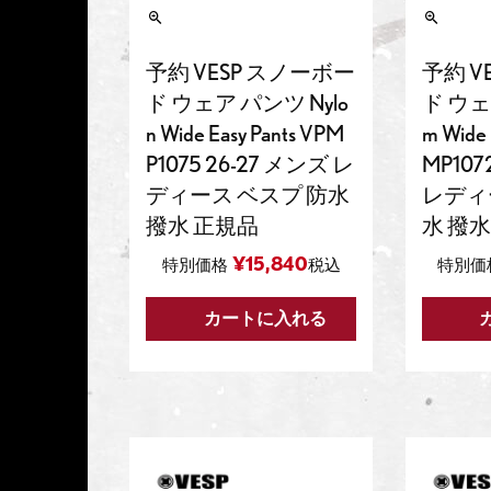
予約 VESP スノーボー
予約 V
ド ウェア パンツ Nylo
ド ウェ
n Wide Easy Pants VPM
m Wide
P1075 26-27 メンズ レ
MP107
ディース ベスプ 防水
レディ
撥水 正規品
水 撥水
¥
15,840
特別価格
税込
特別価
カートに入れる