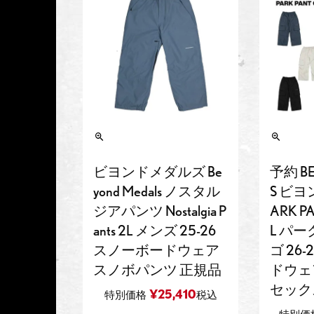
ビヨンドメダルズ Be
予約 B
yond Medals ノスタル
S ビヨ
ジアパンツ Nostalgia P
ARK P
ants 2L メンズ 25-26
L パ
スノーボードウェア
ゴ 26
スノボパンツ 正規品
ドウェ
セック
¥
25,410
特別価格
税込