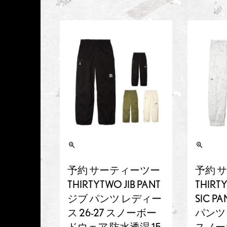
予約 サーティーツー
予約 
THIRTYTWO JIB PANT
THIRT
ジブ パンツ レディー
SIC 
ス 26-27 スノーボー
パンツ 
ドウェア 防水透湿 15
スノー