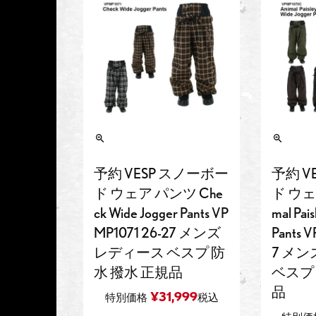
予約 VESP スノーボー
予約 V
ド ウェア パンツ Che
ド ウェ
ck Wide Jogger Pants VP
mal Pai
MP1071 26-27 メンズ
Pants 
レディース ベスプ 防
7 メ
水 撥水 正規品
ベスプ 
品
¥
31,999
特別価格
税込