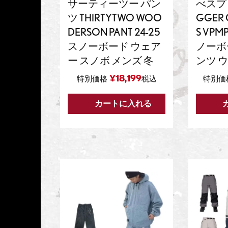
サーティーツー パン
べスプ V
ツ THIRTYTWO WOO
GGER 
DERSON PANT 24-25
S VPMP
スノーボード ウェア
ノーボ
ー スノボ メンズ 冬
ンツ 
¥
18,199
特別価格
税込
特別価
カートに入れる