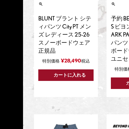
BLUNT ブラント シテ
予約 B
ィパンツ City PT メン
S ビヨ
ズ レディース 25-26
ARK P
スノーボードウェア
パンツ 
正規品
ボード
ユニセ
¥
28,490
特別価格
税込
特別価
カートに入れる