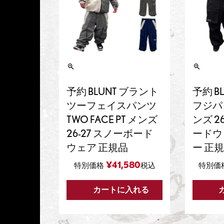
予約 BLUNT ブラント
予約 B
ツーフェイスパンツ
フジパンツ
TWO FACE PT メンズ
ンズ 2
26-27 スノーボード
ードウ
ウェア 正規品
ー 正
¥
41,580
特別価格
税込
特別価
カートに入れる