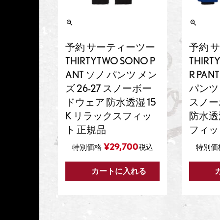
予約 サーティーツー
予約 
THIRTYTWO SONO P
THIRT
ANT ソノ パンツ メン
R PA
ズ 26-27 スノーボー
パンツ 
ドウェア 防水透湿 15
スノー
K リラックスフィッ
防水透湿
ト 正規品
フィッ
¥
29,700
特別価格
税込
特別価
カートに入れる