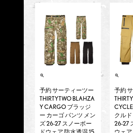
予約 サーティーツー
予約 
THIRTYTWO BLAHZA
THIRT
Y CARGO ブラッジ
CYCL
ー カーゴ パンツ メン
クルド
ズ 26-27 スノーボー
26-2
ドウェア 防水透湿 15
ウェア 