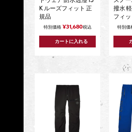
K ルーズフィット 正
撥水 
規品
フィッ
¥
31,680
特別価格
税込
特別価
カートに入れる