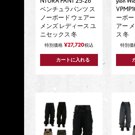
NTURA PANT 25-26
ylon Wid
ベンチュラパンツ ス
VPMP1
ノーボード ウェアー
ーボー
メンズ レディース ユ
アー 
ニセックス 冬
ス 冬
¥
27,720
特別価格
税込
特別価
カートに入れる