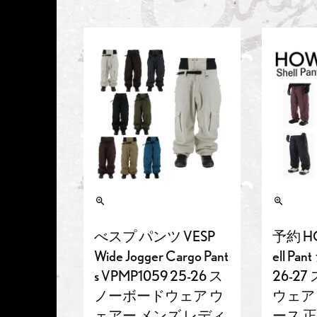
べスプ パンツ VESP
予約 H
Wide Jogger Cargo Pant
ell P
s VPMP1059 25-26 ス
26-2
ノーボードウェア ウ
ウェア
ェアー メンズ レディ
ース 