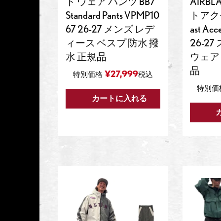
ド ウェア パンツ BB7
AIRBL
Standard Pants VPMP10
トアク
67 26-27 メンズ レデ
ast Ac
ィース ベスプ 防水 撥
26-2
水 正規品
ウェア 
品
¥
27,999
特別価格
税込
特別価
カートに入れる