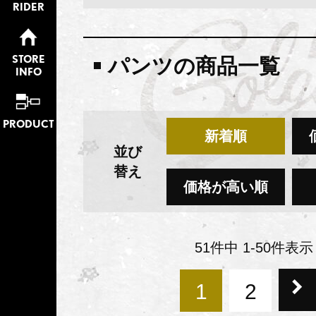
RIDER
STORE
パンツの商品一覧
INFO
PRODUCT
新着順
並び
替え
価格が高い順
51
件中
1
-
50
件表示
1
2