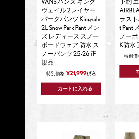
VANS バンズ キング
予約 
ヴェイル 2レイヤー
AIRBL
パークパンツ Kingvale
ラストパ
2L Snow Park Pant メン
t Pant
ズ レディース スノー
ノーボ
ボードウェア 防水 ス
K防水
ノーパンツ 25-26 正
特別価
規品
¥
21,999
特別価格
税込
カートに入れる