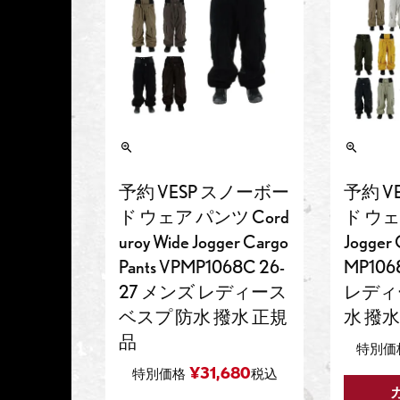
予約 VESP スノーボー
予約 V
ド ウェア パンツ Cord
ド ウェ
uroy Wide Jogger Cargo
Jogger 
Pants VPMP1068C 26-
MP106
27 メンズ レディース
レディ
ベスプ 防水 撥水 正規
水 撥水
品
特別価
¥
31,680
特別価格
税込