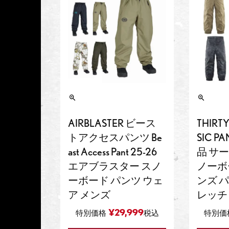
AIRBLASTER ビース
THIRT
トアクセスパンツ Be
SIC P
ast Access Pant 25-26
品 サ
エアブラスター スノ
ノーボ
ーボード パンツ ウェ
ンズ パ
ア メンズ
レッチ
¥
29,999
特別価格
税込
特別価