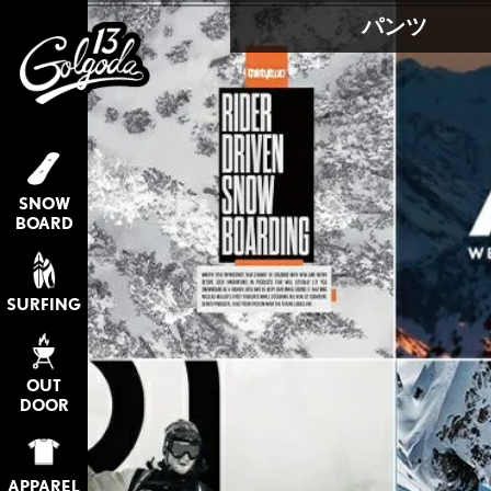
パンツ
SNOW
BOARD
SURFING
OUT
DOOR
APPAREL