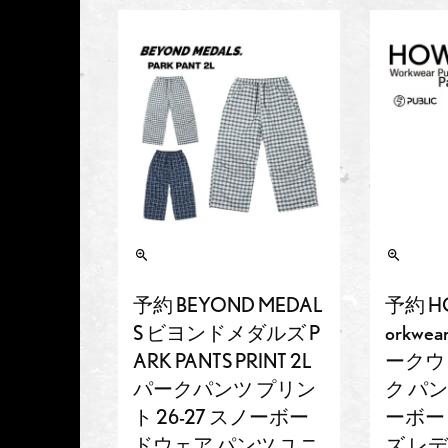
予約 BEYOND MEDAL
予約 H
S ビヨンドメダルズ P
orkwear
ARK PANTS PRINT 2L
ークウ
パークパンツ プリン
ク パン
ト 26-27 スノーボー
ーボー
ドウェア パンツ ユニ
ズ レ