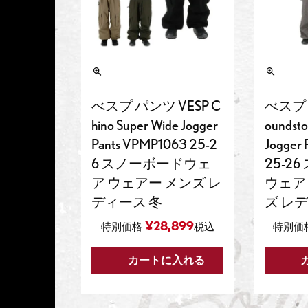
べスプ パンツ VESP C
べスプ 
hino Super Wide Jogger
oundsto
Pants VPMP1063 25-2
Jogger
6 スノーボードウェ
25-2
ア ウェアー メンズ レ
ウェア
ディース 冬
ズ レ
¥
28,899
特別価格
税込
特別価
カートに入れる