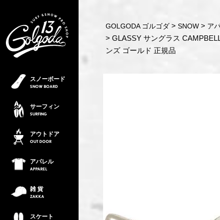
GOLGODA ゴルゴダ
SNOW
ア
GLASSY サングラス CAMPBEL
ンズ ゴールド 正規品
スノーボード
SNOW
BOARD
サーフィン
SURFING
アウトドア
OUT
DOOR
アパレル
APPAREL
雑 貨
ZAKKA
スケート