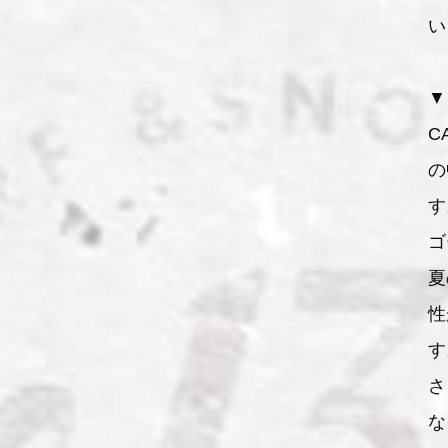
い
▼
CA
の
す
ゴ
夏
性
す
さ
な