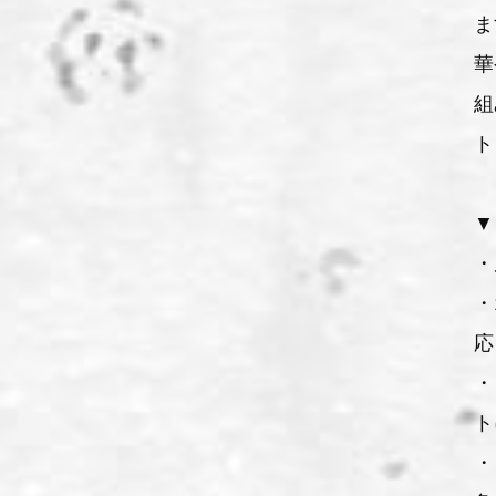
ま
華
組
ト
▼
・
・
応
・
ト
・