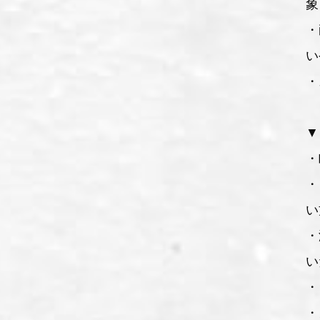
象
・
い
・
▼
・
・
い
・
い
・
・