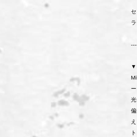
セ
ラ
---
▼
M
ー
光
偏
え
ト