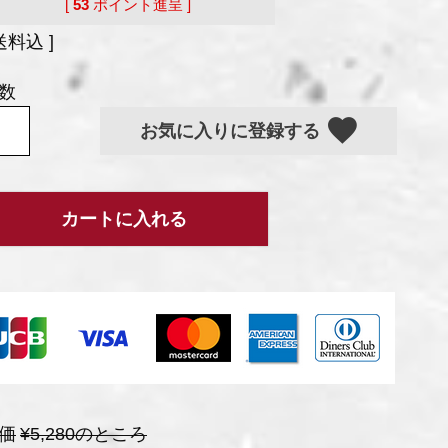
[
53
ポイント進呈 ]
送料込
お気に入りに登録する
カートに入れる
価
¥
5,280
のところ