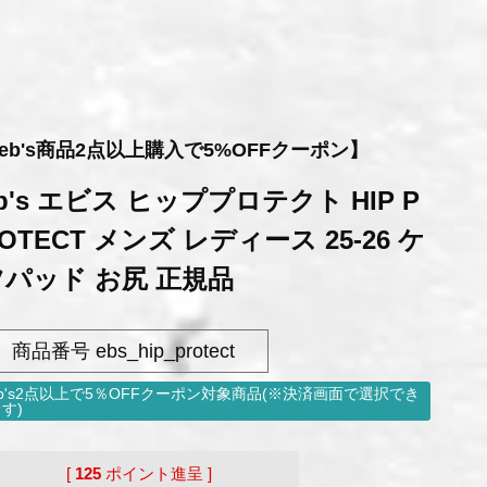
eb's商品2点以上購入で5%OFFクーポン】
b's エビス ヒッププロテクト HIP P
OTECT メンズ レディース 25-26 ケ
ツパッド お尻 正規品
商品番号
ebs_hip_protect
eb's2点以上で5％OFFクーポン対象商品(※決済画面で選択でき
す)
[
125
ポイント進呈 ]