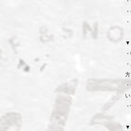
・
・
・
▼
・
・
方
・
い
・
▼