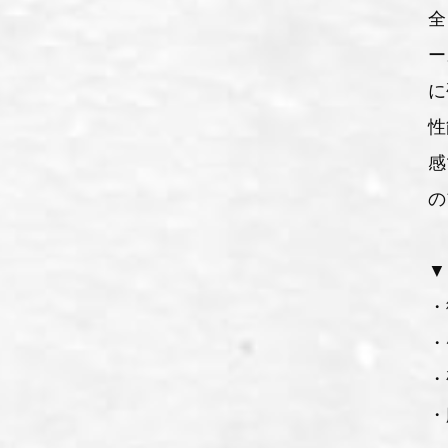
全
ー
に
性
感
の
▼
・
・
・
・