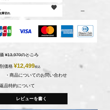
L
—
在庫切れ
価
¥
13,970
のところ
¥
12,499
別価格
税込
・商品についてのお問い合わせ
返品特約について
レビューを書く