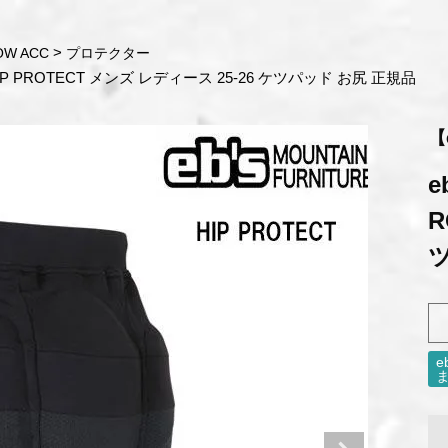
OW ACC
プロテクター
P PROTECT メンズ レディース 25-26 ケツパッド お尻 正規品
【
e
R
ま