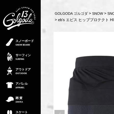
GOLGODA ゴルゴダ
SNOW
SN
eb's エビス ヒッププロテクト HI
スノーボード
SNOW
BOARD
サーフィン
SURFING
アウトドア
OUT
DOOR
アパレル
APPAREL
雑 貨
ZAKKA
スケート