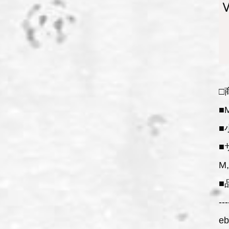
□
■
■
■
M,
■
---
e