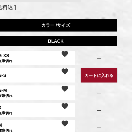
送料込
カラー
サイズ
BLACK
G-XS
—
在庫切れ
G-S
カートに入れる
G-M
—
在庫切れ
S
—
在庫切れ
M
—
在庫切れ