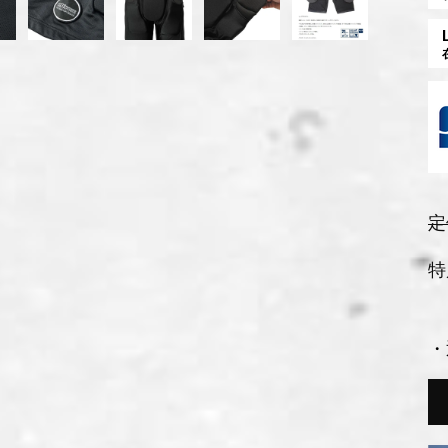
定
特
・