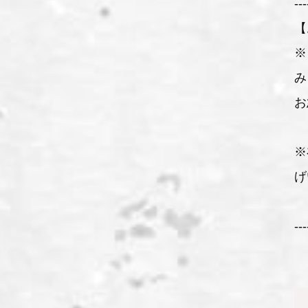
---
【
※
み
お
※
げ
---