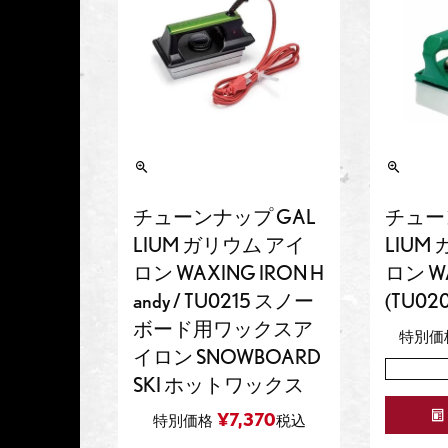
チューンナップ GAL
チュー
LIUM ガリウム アイ
LIUM
ロン WAXING IRON H
ロン WA
andy / TU0215 スノー
(TU020
ボード用ワックスア
特別価
イロン SNOWBOARD
SKI ホットワックス
¥
7,370
特別価格
税込