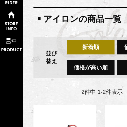
RIDER
アイロンの商品一覧
STORE
INFO
新着順
PRODUCT
並び
替え
価格が高い順
2
件中
1
-
2
件表示