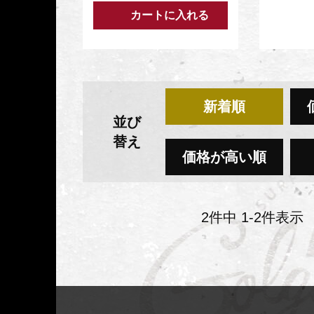
カートに入れる
新着順
並び
替え
価格が高い順
2
件中
1
-
2
件表示