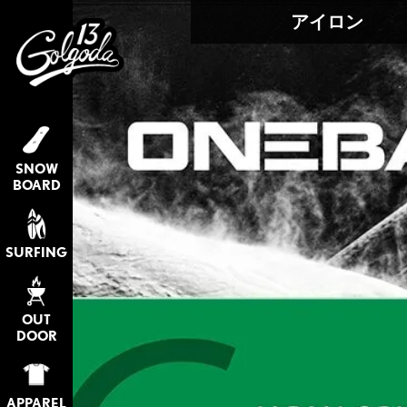
アイロン
SNOW
BOARD
SURFING
OUT
DOOR
APPAREL