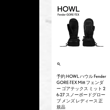
予約 HOWL ハウル Fender
GORE-TEX Mitt フェンダ
ー ゴアテックス ミット 2
6-27 スノーボードグロー
ブ メンズ レディース 正
規品