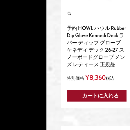
予約 HOWL ハウル Rubber
Dip Glove Kennedi Deck ラ
バー ディップ グローブ
ケネディ デック 26-27 ス
ノーボードグローブ メン
ズ レディース 正規品
¥
8,360
特別価格
税込
カートに入れる