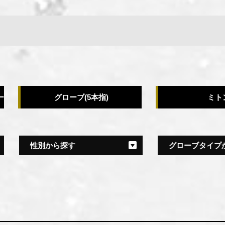
ー
グローブ(5本指)
ミト
性別から探す
グローブタイプ