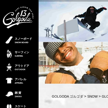
スノーボード
SNOW
BOARD
サーフィン
SURFING
アウトドア
OUT
DOOR
アパレル
APPAREL
雑 貨
GOLGODA ゴルゴダ
SNOW
GL
ZAKKA
スケート