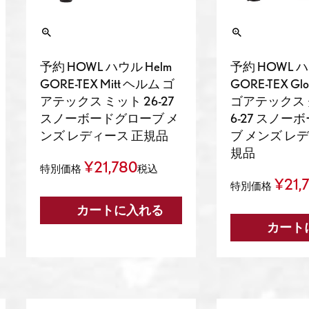
予約 HOWL ハウル Helm
予約 HOWL ハ
GORE-TEX Mitt ヘルム ゴ
GORE-TEX G
アテックス ミット 26-27
ゴアテックス 
スノーボードグローブ メ
6-27 スノー
ンズ レディース 正規品
ブ メンズ レ
規品
¥
21,780
特別価格
税込
¥
21,
特別価格
カートに入れる
カート