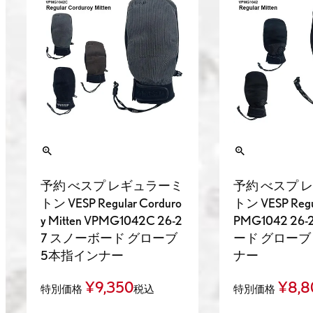
予約 べスプ レギュラーミ
予約 べスプ 
トン VESP Regular Corduro
トン VESP Regul
y Mitten VPMG1042C 26-2
PMG1042 26
7 スノーボード グローブ
ード グローブ
5本指インナー
ナー
¥
9,350
¥
8,8
特別価格
税込
特別価格