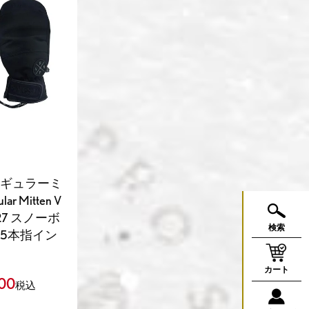
レギュラーミ
ar Mitten V
-27 スノーボ
検索
 5本指イン
カート
00
税込