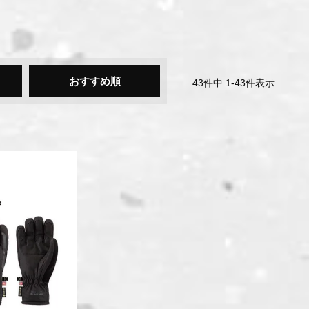
おすすめ順
43
件中
1
-
43
件表示