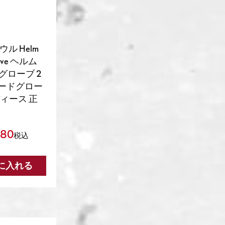
ウル Helm
love ヘルム
グローブ 2
ボードグロー
ディース 正
780
税込
に入れる