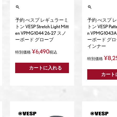
予約 べスプ レギュラーミ
予約 べスプ 
トン VESP Stretch Light Mitt
トン VESP Patte
en VPMG1044 26-27 スノ
n VPMG1043A
ーボード グローブ
ーボード グロ
インナー
¥
6,490
特別価格
税込
¥
8,2
特別価格
カートに入れる
カート