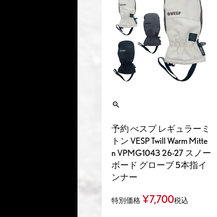
予約 べスプ レギュラーミ
トン VESP Twill Warm Mitte
n VPMG1043 26-27 スノー
ボード グローブ 5本指イ
ンナー
¥
7,700
特別価格
税込