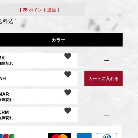
[
28
ポイント進呈 ]
送料込
カラー
BK
—
在庫切れ
WH
カートに入れる
MAR
—
在庫切れ
CRM
—
在庫切れ