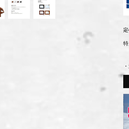
定
特
・