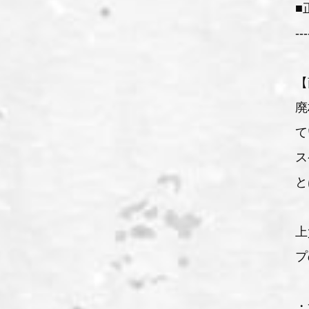
■
---
【
廃
て
ス
と
上
プ
・