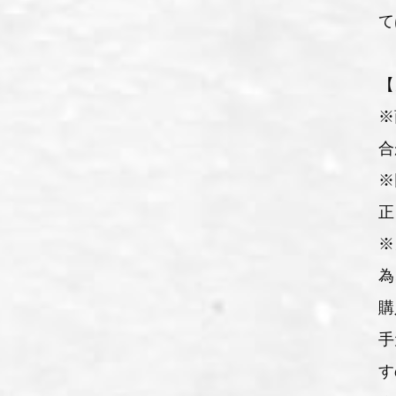
て
【
※
合
※
正
※
為
購
手
す