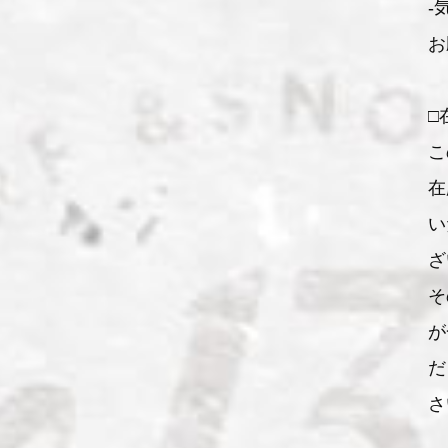
-
お
□
こ
在
い
ざ
そ
が
だ
さ