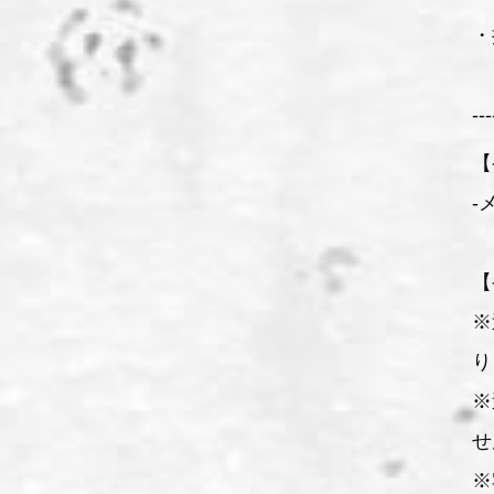
・
---
【
-
【
※
り
※
せ
※