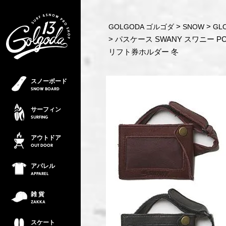
GOLGODA ゴルゴダ
SNOW
GL
パスケース SWANY スワニー PC
リフト券ホルダー 冬
スノーボード
SNOW
BOARD
サーフィン
SURFING
アウトドア
OUT
DOOR
アパレル
APPAREL
雑 貨
ZAKKA
スケート