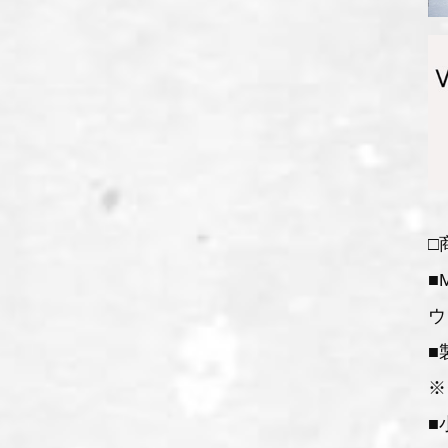
□
■
ウ
■
※
■