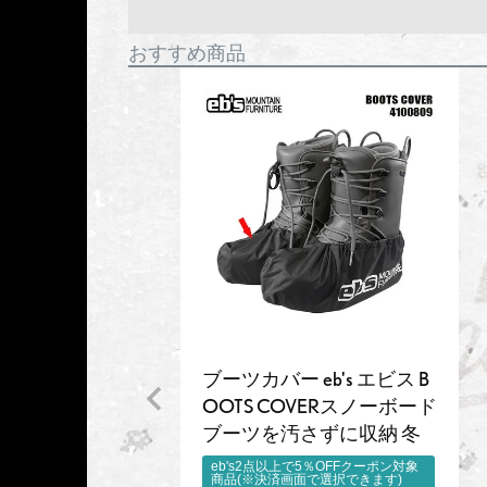
おすすめ商品
ブーツカバー eb's エビス B
OOTS COVERスノーボード
ブーツを汚さずに収納 冬
eb's2点以上で5％OFFクーポン対象
商品(※決済画面で選択できます)