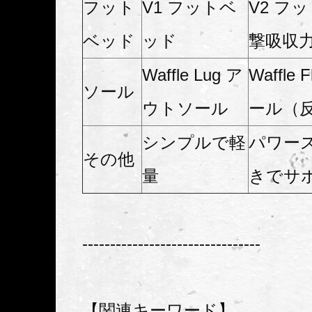
フット
V1 フットベ
V2 フ
ベッド
ッド
撃吸収力
Waffle Lug ア
Waffle
ソール
ウトソール
ール（反
シンプルで軽
パワー
その他
量
きでサ
--------------------------------
【関連キーワード】