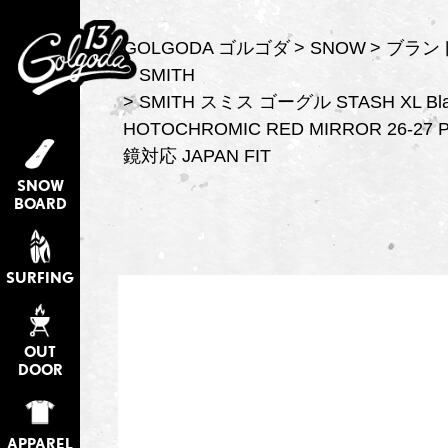
GOLGODA ゴルゴダ
SNOW
ブラン
SMITH
SMITH スミス ゴーグル STASH XL Blac
HOTOCHROMIC RED MIRROR 26-2
鏡対応 JAPAN FIT
SNOW
BOARD
SURFING
OUT
DOOR
APPAREL