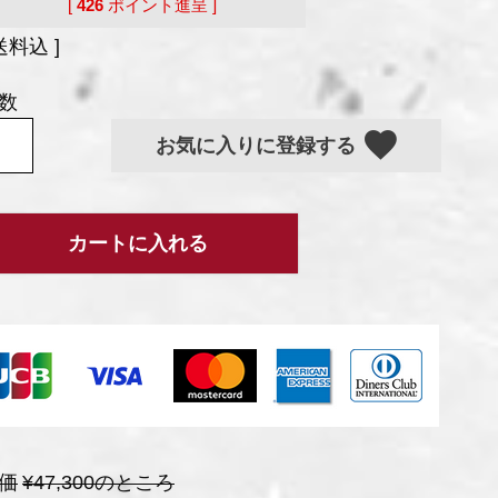
[
426
ポイント進呈 ]
送料込
お気に入りに登録する
カートに入れる
価
¥
47,300
のところ