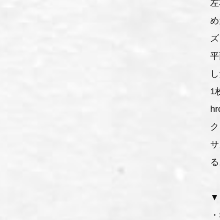
左
め
ズ
平
し
1
h
ク
サ
る
▼
・