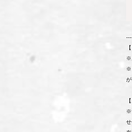
---
【
※
※
が
【
※
せ