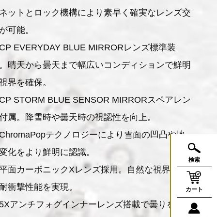
ネットとロック機構により素早く確実なレンズ交
が可能。
CP EVERYDAY BLUE MIRRORレンズ標準装
。晴天から曇天まで幅広いコンディションで鮮明
視界を確保。
CP STORM BLUE SENSOR MIRRORスペアレン
付属。降雪時や曇天時の視認性を向上。
ChromaPopテクノロジーにより雪面の凹凸や地
変化をより鮮明に認識。
検索
平面カーボニックXレンズ採用。自然な視界と高
耐衝撃性能を実現。
カート
5Xアンチフォグインナーレンズ搭載で曇りを抑