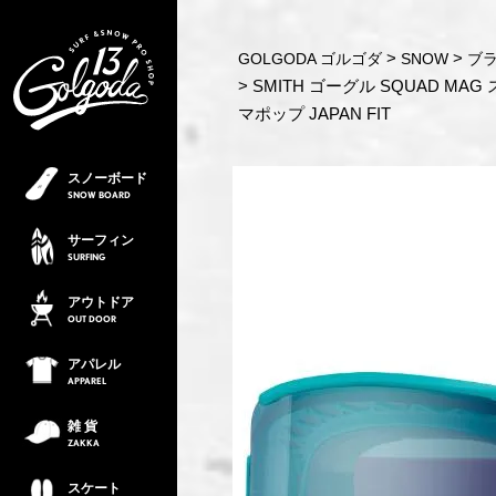
GOLGODA ゴルゴダ
SNOW
ブラ
SMITH ゴーグル SQUAD MAG ス
マポップ JAPAN FIT
スノーボード
SNOW
BOARD
サーフィン
SURFING
アウトドア
OUT
DOOR
アパレル
APPAREL
雑 貨
ZAKKA
スケート