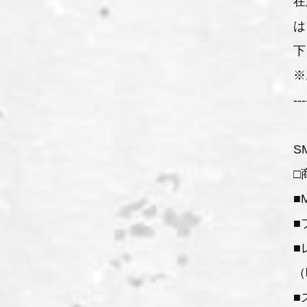
在
は
下
※
---
S
□
■
■
■
（
■