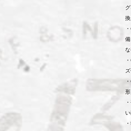
グ
換
・
備
な
・
ズ
・
形
・
い
・