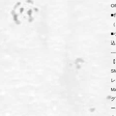
O
■
（
■
込
---
【
S
レ
M
グ
ー