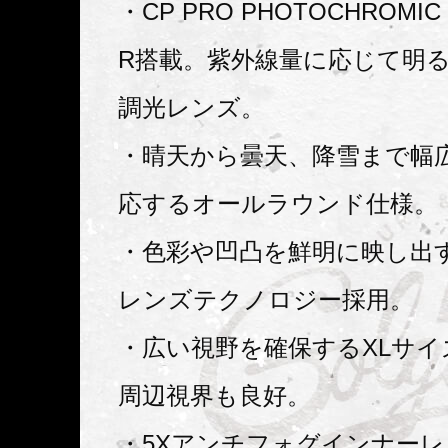
・CP PRO PHOTOCHROMIC 
R搭載。紫外線量に応じて明
調光レンズ。
・晴天から曇天、降雪まで幅
応するオールラウンド仕様。
・色彩や凹凸を鮮明に映し出すCh
レンズテクノロジー採用。
・広い視野を確保するXLサ
周辺視界も良好。
・5Xアンチフォグインナー