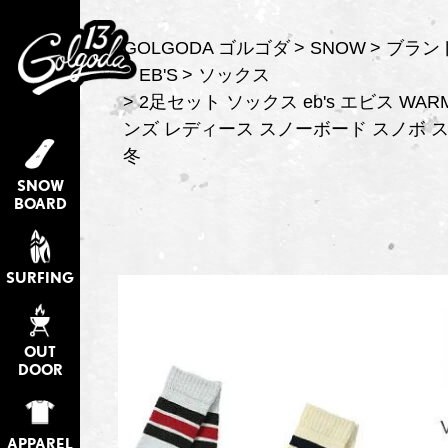
GOLGODA ゴルゴダ
SNOW
ブラン
EB'S
ソックス
2足セット ソックス eb's エビス WARM 
ンズ レディース スノーボード スノボ ス
冬
SNOW
BOARD
SURFING
OUT
DOOR
APPAREL