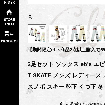
RIDER
STORE
INFO
PRODUCT
【期間限定eb's商品2点以上購入で5
2足セット ソックス eb's エビ
T SKATE メンズ レディー
スノボ スキー 靴下 くつ下 冬
商品番号
ebs-warm-s