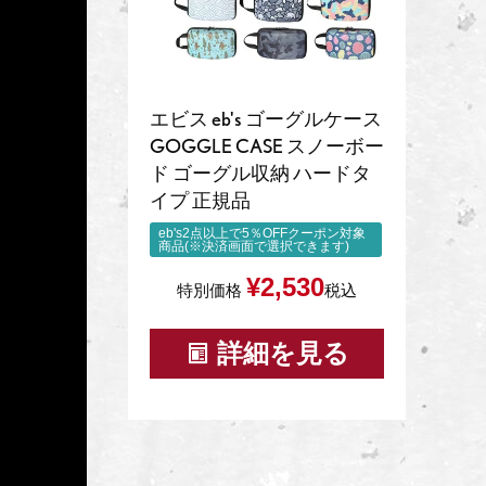
エビス eb's ゴーグルケース
GOGGLE CASE スノーボー
ド ゴーグル収納 ハードタ
イプ 正規品
eb's2点以上で5％OFFクーポン対象
商品(※決済画面で選択できます)
¥
2,530
特別価格
税込
詳細を見る