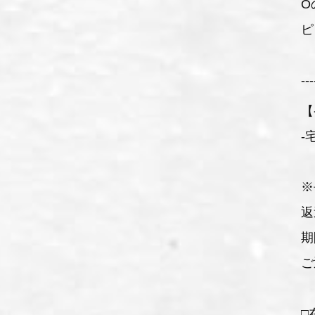
O
ピ
---
【
-
※
返
期
ご
□