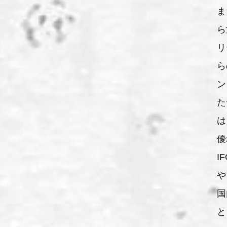
ま
ら
リ
ら
ン
た
は
優
I
や
国
と