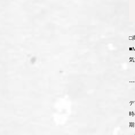
□
■
気
---
デ
時
期