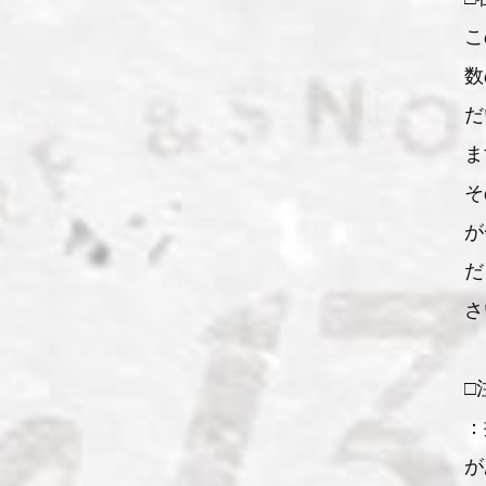
こ
数
だ
ま
そ
が
だ
さ
□
：
が