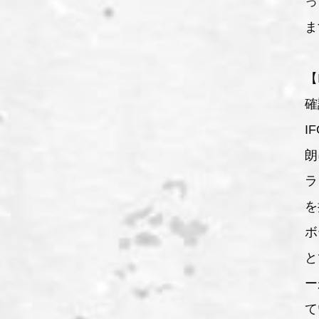
っ
ま
【
確
I
朗
ラ
を
ボ
と
ー
て