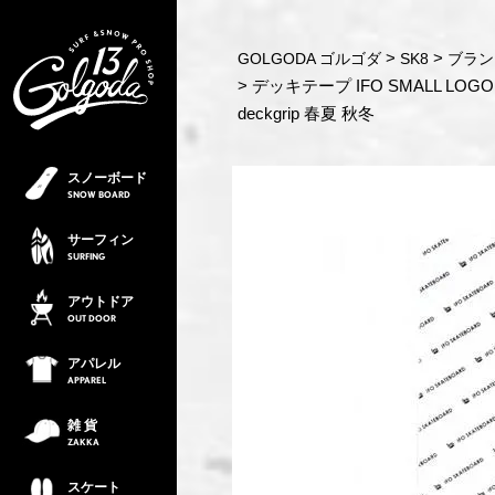
GOLGODA ゴルゴダ
SK8
ブラン
デッキテープ IFO SMALL LOG
deckgrip 春夏 秋冬
スノーボード
SNOW
BOARD
サーフィン
SURFING
アウトドア
OUT
DOOR
アパレル
APPAREL
雑 貨
ZAKKA
スケート