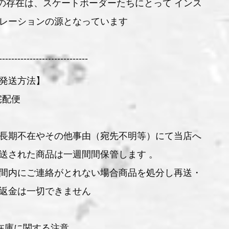
の存在は、スケートボーダーたちにとって インス
レーションの源となっています
-----------------------------
発送方法】
宅配便
長期不在やその他事由（宛先不明等）にて当店へ
送された商品は一週間間保管します 。
間内にご連絡がとれない場合商品を処分し再送・
返金は一切できません
在庫に関する注意