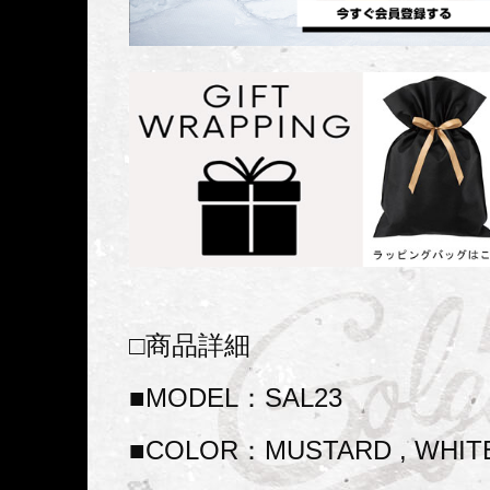
□商品詳細
■MODEL：SAL23
■COLOR：MUSTARD , WHITE