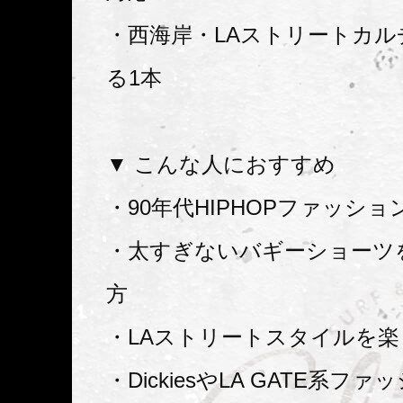
・西海岸・LAストリートカ
る1本
▼ こんな人におすすめ
・90年代HIPHOPファッシ
・太すぎないバギーショーツ
方
・LAストリートスタイルを
・DickiesやLA GATE系フ