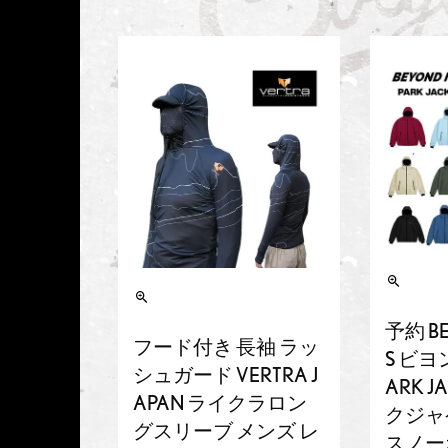
予約 B
フード付き 長袖 ラッ
S ビヨ
シュガード VERTRA J
ARK J
APAN ライクラロン
クジャケ
グスリーブ メンズ レ
スノー