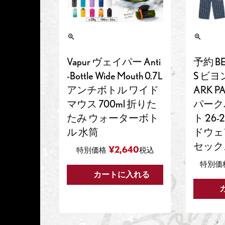
Vapur ヴェイパー Anti
予約 B
-Bottle Wide Mouth 0.7L
S ビヨ
アンチボトル ワイド
ARK PA
マウス 700ml 折りた
パーク
たみ ウォーターボト
ト 26
ル 水筒
ドウェ
セック
¥
2,640
特別価格
税込
特別価
カートに入れる