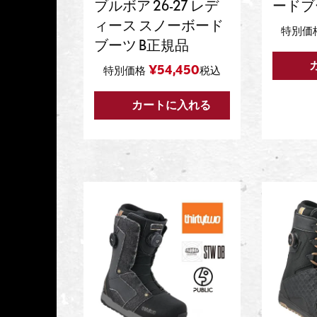
ブルボア 26-27 レデ
ードブ
ィース スノーボード
特別価
ブーツ B正規品
¥
54,450
特別価格
税込
カートに入れる