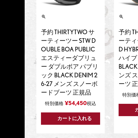
予約 THIRTYTWO サ
予約 TH
ーティーツー STW D
ーティー
OUBLE BOA PUBLIC
D HY
エスティーダブリュ
ハイブリ
ー ダブルボア パブリ
BLACK
ック BLACK DENIM 2
ンズ 
6-27 メンズ スノーボ
ーツ 
ードブーツ 正規品
特別価
¥
54,450
特別価格
税込
カートに入れる