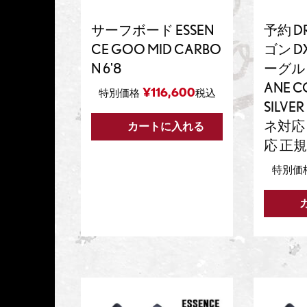
サーフボード ESSEN
予約 D
CE GOO MID CARBO
ゴン D
N 6'8
ーグル 2
ANE CO
¥
116,600
特別価格
税込
SILVE
ネ対応
カートに入れる
応 正
特別価