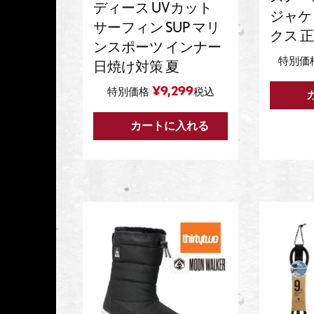
ディース UVカット
ジャケ
サーフィン SUP マリ
クス 
ンスポーツ インナー
特別価
日焼け対策 夏
¥
9,299
特別価格
税込
カートに入れる