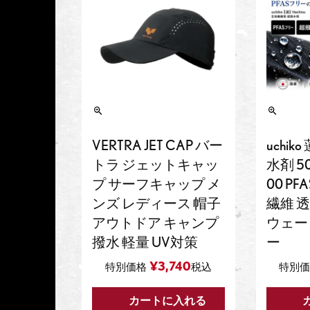
VERTRA JET CAP バー
uchiko
トラ ジェットキャッ
水剤 50
プ サーフキャップ メ
00 P
ンズ レディース 帽子
繊維 透
アウトドア キャンプ
ウェー
撥水 軽量 UV対策
ー
¥
3,740
特別価格
税込
特別価
カートに入れる