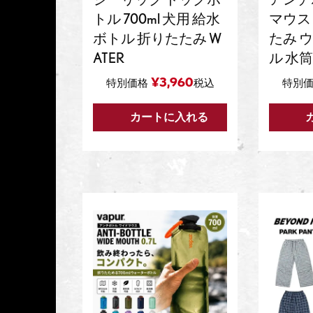
トル 700ml 犬用 給水
マウス 
ボトル 折りたたみ W
たみ 
ATER
ル 水筒
¥
3,960
特別価格
税込
特別
カートに入れる