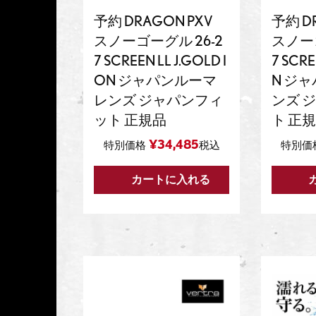
予約 DRAGON PXV
予約 D
スノーゴーグル 26-2
スノーゴ
7 SCREEN LL J.GOLD I
7 SCRE
ON ジャパンルーマ
N ジ
レンズ ジャパンフィ
ンズ 
ット 正規品
ト 正
¥
34,485
特別価格
税込
特別価
カートに入れる