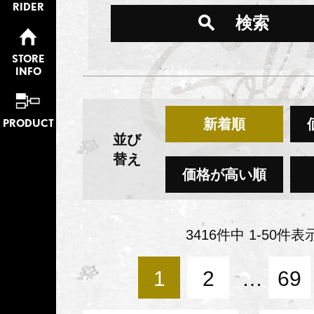
RIDER
検索
STORE
INFO
新着順
PRODUCT
並び
替え
価格が高い順
3416
件中
1
-
50
件表
1
2
…
69