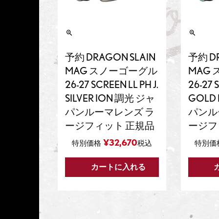
予約 DRAGON SLAIN
予約 DR
MAG スノーゴーグル
MAG
26-27 SCREEN LL PH J.
26-27 
SILVER ION 調光 ジャ
GOLD
パンルーマレンズ ラ
パンル
ージフィット 正規品
ージフ
¥
32,670
特別価格
税込
特別価
カートに入れる