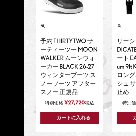
予約 THIRTYTWO サ
リーシ
ーティーツー MOON
DICAT
WALKER ムーンウォ
ート EA
ーカー BLACK 26-27
um 9f
ウィンターブーツ ス
ロング
ノーブーツ アフター
シュ 
スノー 正規品
止め
¥
27,720
特別価格
税込
特別価
カートに入れる