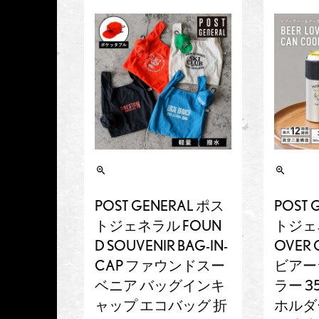
POST GENERAL ポス
POST 
トジェネラル FOUN
トジェネ
D SOUVENIR BAG-IN-
OVER 
CAP ファウンドスー
ビアー
ベニア バッグインキ
ラー 35
ャップ エコバッグ 折
ホルダ