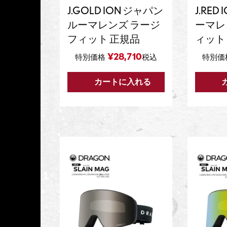
J.GOLD ION ジャパン
J.RE
ルーマレンズ ラージ
ーマレ
フィット 正規品
ィット
¥
28,710
特別価格
税込
特別価
カートに入れる