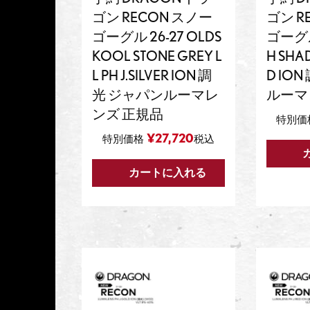
ゴン RECON スノー
ゴン R
ゴーグル 26-27 OLDS
ゴーグル 
KOOL STONE GREY L
H SHAD
L PH J.SILVER ION 調
D IO
光 ジャパンルーマレ
ルーマ
ンズ 正規品
特別価
¥
27,720
特別価格
税込
カートに入れる