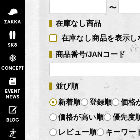
〜
ZAKKA
在庫なし商品
在庫なし商品を表示し
SK8
商品番号/JANコード
CONCEPT
並び順
EVENT
NEWS
新着順
登録順
価格
価格が高い順
優先度
BLOG
レビュー順
キーワー