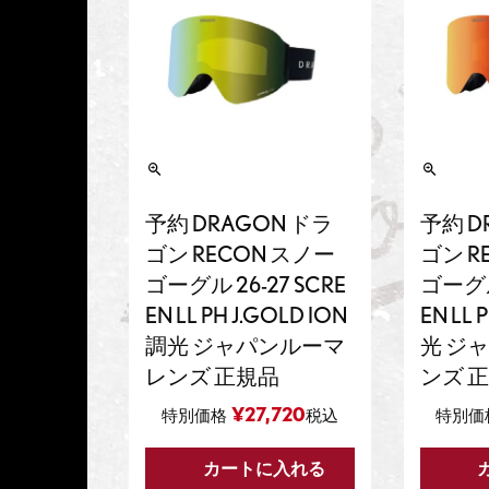
予約 DRAGON ドラ
予約 D
ゴン RECON スノー
ゴン R
ゴーグル 26-27 SCRE
ゴーグル 
EN LL PH J.GOLD ION
EN LL 
調光 ジャパンルーマ
光 ジ
レンズ 正規品
ンズ 
¥
27,720
特別価格
税込
特別価
カートに入れる