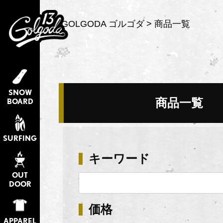
GOLGODA ゴルゴダ
商品一覧
SNOW
商品一覧
BOARD
SURFING
キーワード
OUT
DOOR
価格
APPAREL