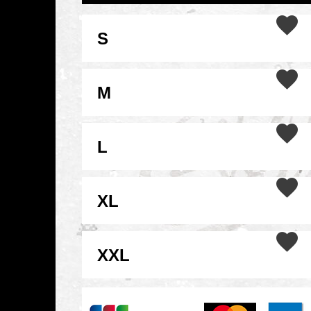
S
M
L
XL
XXL