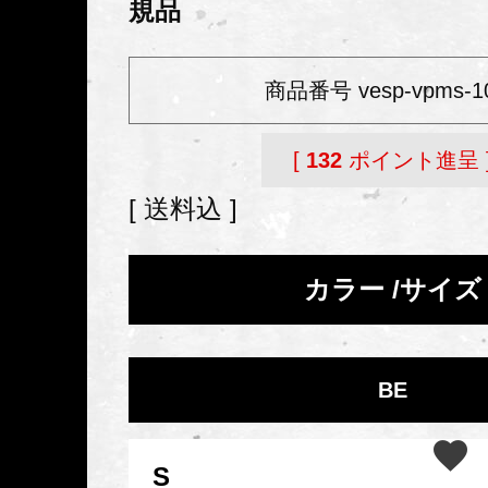
規品
商品番号
vesp-vpms-1
[
132
ポイント進呈 
送料込
カラー
サイズ
BE
S