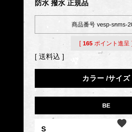
防水 撥水 正規品
商品番号
vesp-snms-2
[
165
ポイント進呈 
送料込
カラー
サイズ
BE
S