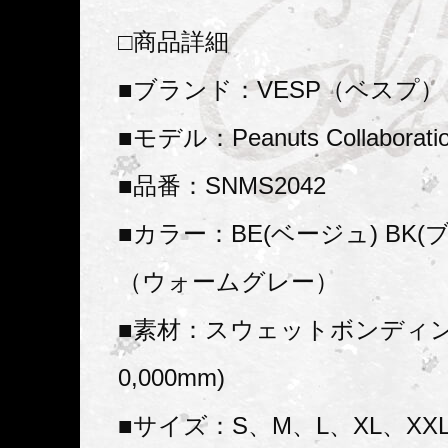
□商品詳細
■ブランド：VESP（ベスプ）
■モデル：Peanuts Collaboratio
■品番：SNMS2042
■カラー：BE(ベージュ) BK(
（ウォームグレー）
■素材：スウェットボンディ
0,000mm)
■サイズ：S、M、L、XL、XX