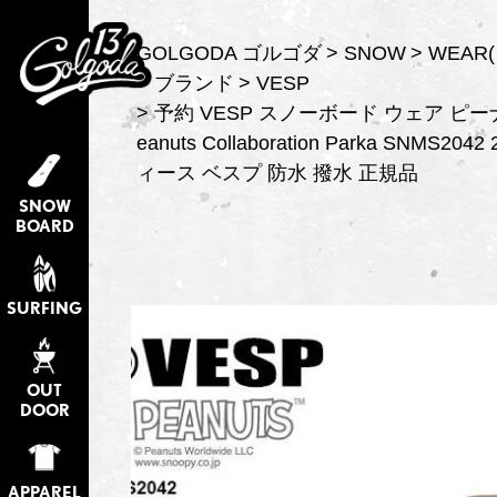
GOLGODA ゴルゴダ
SNOW
WEAR
ブランド
VESP
予約 VESP スノーボード ウェア ピー
eanuts Collaboration Parka SNMS20
ィース ベスプ 防水 撥水 正規品
SNOW
BOARD
SURFING
OUT
DOOR
APPAREL