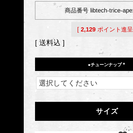
商品番号
libtech-trice-ap
[
2,129
ポイント進呈 
送料込
●チューンナップ
(
必
須
)
サイズ