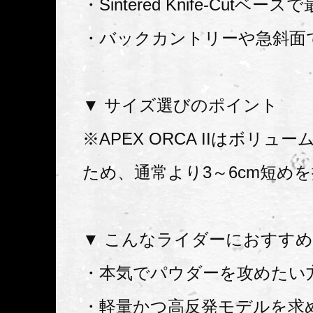
・Sintered Knife-Cutベー
・バックカントリーや急斜面
▼ サイズ選びのポイント
※APEX ORCA IIはボリュ
ため、通常より3～6cm短め
▼ こんなライダーにおすす
・本気でパウダーを攻めたい
・軽量かつ高反発モデルを求