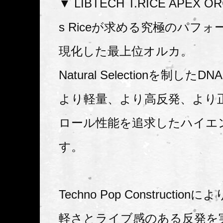
▼ LIBTECH T.RICE APEX OR
s Riceが求める究極のパフ
現化した最上位オルカ。
Natural Selectionを制し
より軽量、より高反発、より
ロール性能を追求したハイエ
す。
Techno Pop Constructio
軽さとライブ感のある反発を