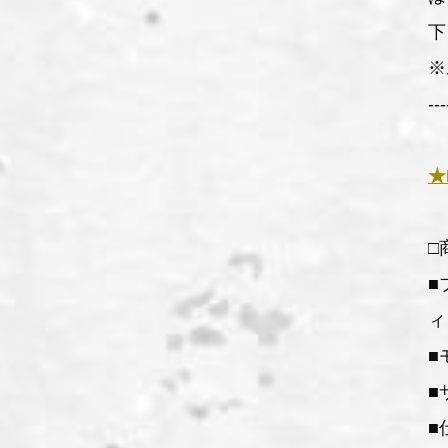
下
※
---
★
□
■
ィ
■
■
■