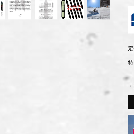
定
特
・