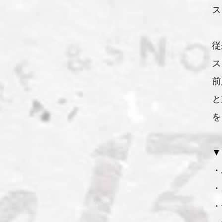
ス
従
ス
前
と
を
▼
・
・
・