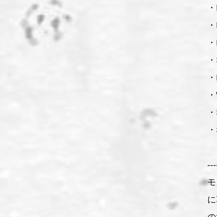
・
・
・
・
・N
・
・
・
---
モ
に