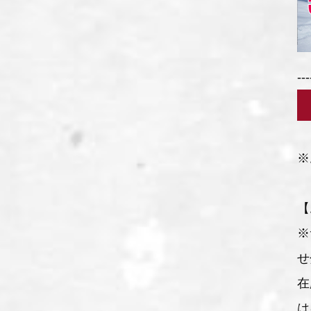
---
※
【
※
せ
在
は