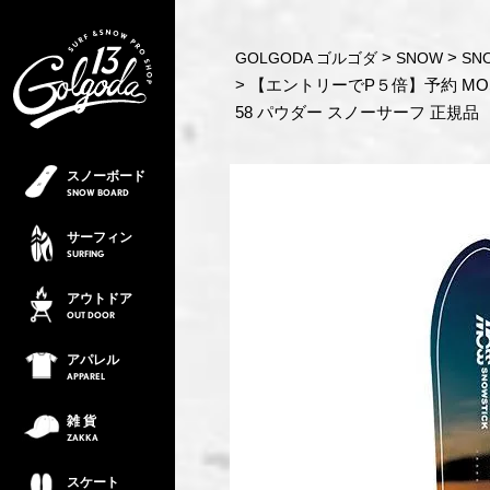
GOLGODA ゴルゴダ
SNOW
SN
【エントリーでP５倍】予約 MOSS 
58 パウダー スノーサーフ 正規品
スノーボード
SNOW
BOARD
サーフィン
SURFING
アウトドア
OUT
DOOR
アパレル
APPAREL
雑 貨
ZAKKA
スケート