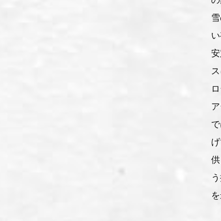
の
雪
い
安
ス
ロ
ア
で
げ
供
う
を