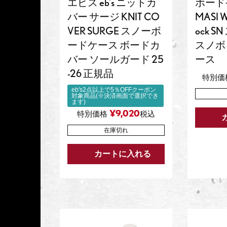
エビス eb's ニットカ
ボードケ
バー サージ KNIT CO
MASI W
VER SURGE スノーボ
ock 
ードケース ボードカ
スノボ
バー ソールガード 25
ース
-26 正規品
特別価
eb's2点以上で5％OFFクーポン
対象商品(※決済画面で選択でき
ます)
¥
9,020
特別価格
税込
在庫切れ
カートに入れる