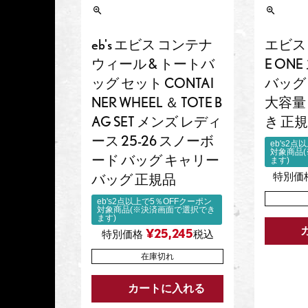
eb's エビス コンテナ
エビス e
ウィール & トートバ
E ON
ッグ セット CONTAI
バッグ
NER WHEEL ＆ TOTE B
大容量
AG SET メンズ レディ
き 正
ース 25-26 スノーボ
eb's2
対象商品
ード バッグ キャリー
ます)
特別価
バッグ 正規品
eb's2点以上で5％OFFクーポン
対象商品(※決済画面で選択でき
ます)
¥
25,245
特別価格
税込
在庫切れ
カートに入れる