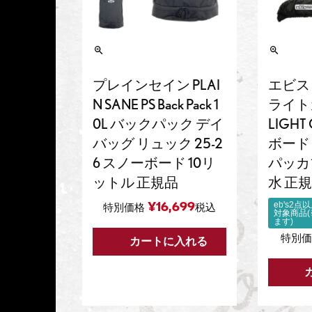
プレインセイン PLAI
エビス 
N SANE PS Back Pack 1
ライトカ
0L バックパック デイ
LIGHT
バッグ リュック 25-2
ボード
6 スノーボード 10リ
パッカ
ットル 正規品
水 正
¥
16,699
eb's2
特別価格
税込
対象商品
ます)
特別
カートに入れる