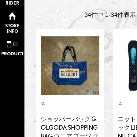
RIDER
34
件中
1
-
34
件表示
STORE
INFO
PRODUCT
ショッパー バッグ G
ニット
OLGODA SHOPPING
ック LI
BAG ウエア ブーツ グ
NIT 