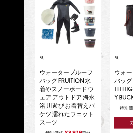
ウォータープルーフ
ウォー
バッグ FRUITION 水
バッグ 
着やスノーボード ウ
TH HIG
ェア アウトドア 海水
Y BUC
浴 川遊び お着替えバ
特別
ケツ 濡れたウェット
スーツ
¥
3,979
特別価格
税込