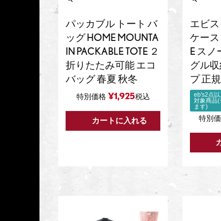
パッカブル トート バ
エビス 
ッグ HOME MOUNTA
ケース 
IN PACKABLE TOTE ２
E ス
折りたたみ可能 エコ
グル収
バッグ 春夏 秋冬
プ 正
¥
1,925
eb's2
特別価格
税込
対象商品
ます)
特別価
カートに入れる