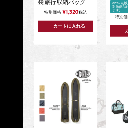
袋 旅行 収納バッグ
eb's2
対象商品
ます)
¥
1,320
特別価格
税込
特別価
カートに入れる