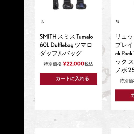
SMITH スミス Tumalo
リュック 
60L Dufflebag ツマロ
プレイン
ダッフルバッグ
ck Pa
ック 
¥
22,000
特別価格
税込
ノボ 25
カートに入れる
特別価