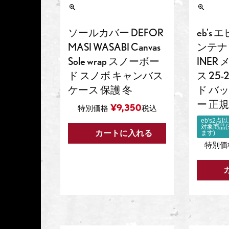
ソールカバー DEFOR
eb's
MASI WASABI Canvas
ンテナ M
Sole wrap スノーボー
INER
ド スノボ キャンバス
ス 25
ケース 保護 冬
ド バ
ー 正
¥
9,350
特別価格
税込
eb's2
対象商品
カートに入れる
ます)
特別価