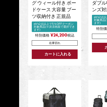
グ ウィール付き ボー
ダブル
ドケース 大容量 ブー
ンズ対
ツ収納付き 正規品
eb's2
対象商品
ます)
eb's2点以上で5％OFFクーポン
対象商品(※決済画面で選択でき
特別価
ます)
¥
24,200
特別価格
税込
在庫切れ
カートに入れる