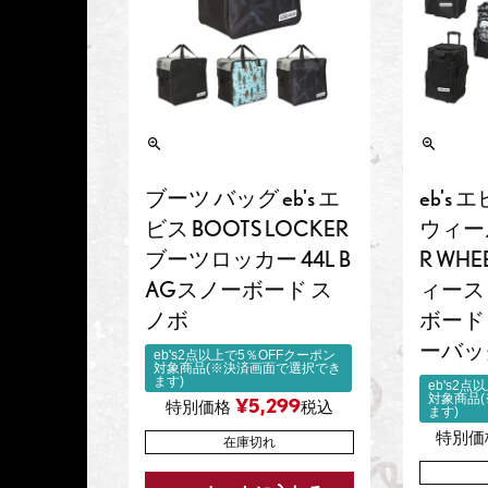
ブーツ バッグ eb's エ
eb's
ビス BOOTS LOCKER
ウィール
ブーツロッカー 44L B
R WH
AGスノーボード ス
ィース 
ノボ
ボード
ーバッ
eb's2点以上で5％OFFクーポン
対象商品(※決済画面で選択でき
ます)
eb's2
対象商品
¥
5,299
特別価格
税込
ます)
特別価
在庫切れ