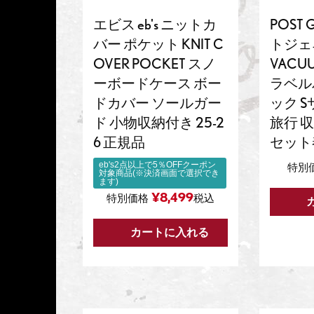
エビス eb's ニットカ
POST 
バー ポケット KNIT C
トジェネ
OVER POCKET スノ
VACUU
ーボードケース ボー
ラベル
ドカバー ソールガー
ック 
ド 小物収納付き 25-2
旅行 
6 正規品
セット
eb's2点以上で5％OFFクーポン
特別
対象商品(※決済画面で選択でき
ます)
¥
8,499
特別価格
税込
カートに入れる