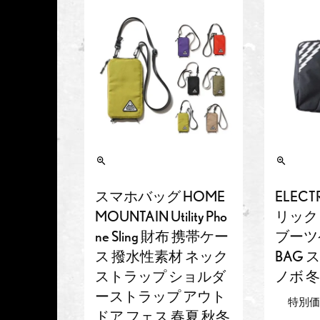
スマホバッグ HOME
ELEC
MOUNTAIN Utility Pho
リック 
ne Sling 財布 携帯ケー
ブーツ
ス 撥水性素材 ネック
BAG 
ストラップ ショルダ
ノボ 冬
ーストラップ アウト
特別
ドア フェス 春夏 秋冬