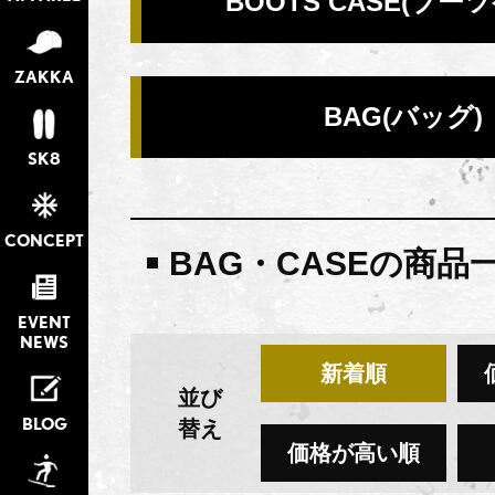
BOOTS CASE(ブー
ZAKKA
BAG(バッグ)
SK8
CONCEPT
BAG・CASEの商品
EVENT
NEWS
新着順
並び
BLOG
替え
価格が高い順