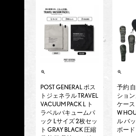
POST GENERAL ポス
予約 
トジェネラル TRAVEL
ション
VACUUM PACK L ト
ケース e
ラベルバキュームパ
W HOU
ック Lサイズ 2枚セッ
ル バッ
ト GRAY BLACK 圧縮
ボード