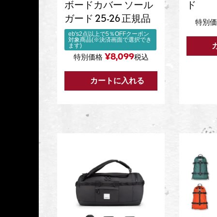
ボードカバー ソール
ド
ガード 25-26 正規品
特別価
eb's2点以上で5％OFFクーポン
対象商品(※決済画面で選択でき
ます)
¥
8,099
特別価格
税込
カートに入れる