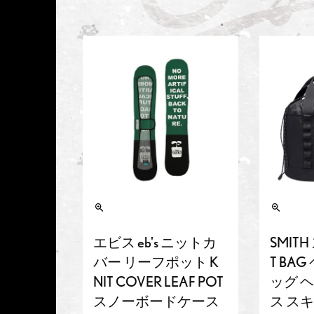
エビス eb's ニットカ
SMITH
バー リーフポット K
T BA
NIT COVER LEAF POT
ッグ 
スノーボードケース
ス ス