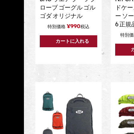
ローブ ゴーグル ゴル
ドケー
ゴダ オリジナル
ー ソー
6 正規
¥
990
特別価格
税込
特別価
カートに入れる