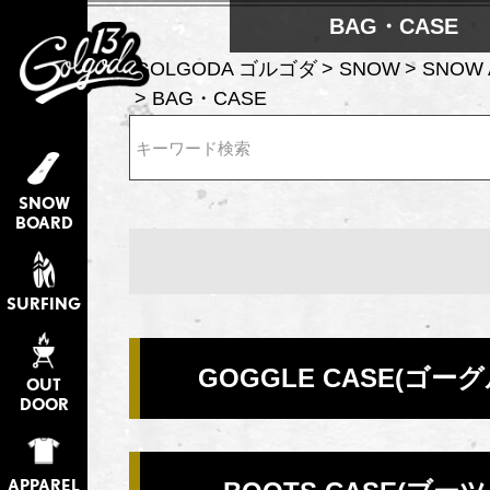
BAG・CASE
GOLGODA ゴルゴダ
SNOW
SNOW 
BAG・CASE
検索
SNOW
BOARD
SURFING
GOGGLE CASE(ゴー
OUT
DOOR
APPAREL