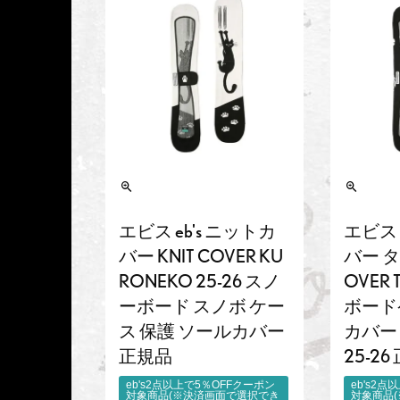
エビス eb's ニットカ
エビス 
バー KNIT COVER KU
バー タ
RONEKO 25-26 スノ
OVER 
ーボード スノボ ケー
ボード
ス 保護 ソールカバー
カバー
正規品
25-2
eb's2点以上で5％OFFクーポン
eb's2
対象商品(※決済画面で選択でき
対象商品