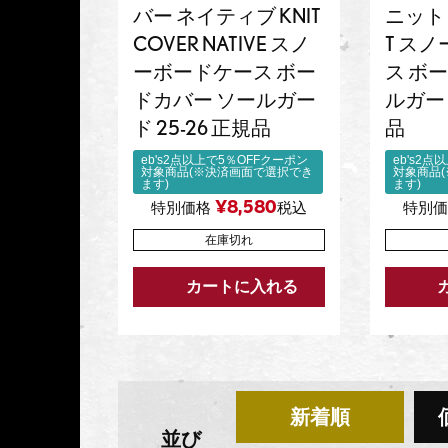
バー ネイティブ KNIT
ニット T
COVER NATIVE スノ
T ス
ーボードケース ボー
ス ボ
ドカバー ソールガー
ルガード
ド 25-26 正規品
品
eb's2点以上で5％OFFクーポン
eb's2
対象商品(※決済画面で選択でき
対象商品
ます)
ます)
¥
8,580
特別価格
税込
特別
在庫切れ
カートに入れる
新着順
並び