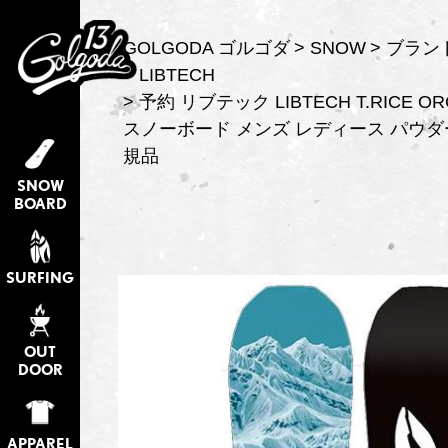
GOLGODA ゴルゴダ
SNOW
ブラン
LIBTECH
予約 リブテック LIBTECH T.RICE ORC
スノーボード メンズ レディース パウダ
規品
SNOW
BOARD
SURFING
OUT
DOOR
APPAREL