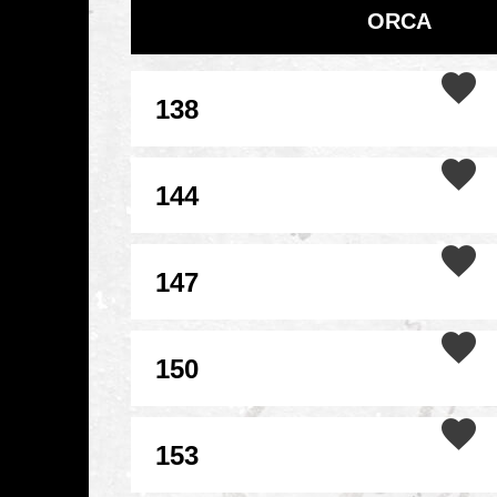
ORCA
138
144
147
150
153