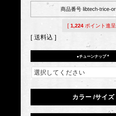
商品番号
libtech-trice-o
[
1,224
ポイント進呈 
送料込
●チューンナップ
(
必
須
)
カラー
サイズ