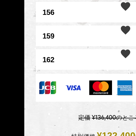
156
159
162
定価
¥
136,400
のとこ
¥
122,400