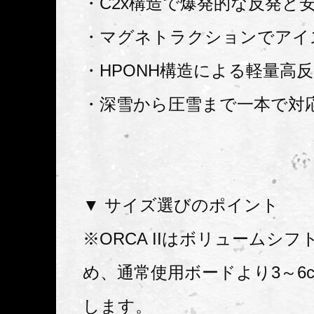
・C2x構造で爆発的な反発と
・マグネトラクションでアイ
・HPONH構造による軽量高
・深雪から圧雪まで一本で対
▼ サイズ選びのポイント
※ORCA IIはボリュームシ
め、通常使用ボードより3～6
します。