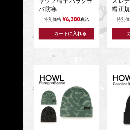
ャップ 帽子 バラクラ
ズ レ
バ 防寒
帽 正規
¥
6,380
特別価格
税込
特別価
カートに入れる