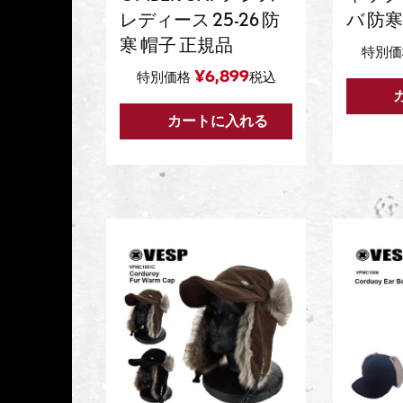
レディース 25-26 防
バ 防寒
寒 帽子 正規品
特別価
¥
6,899
特別価格
税込
カートに入れる