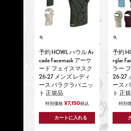
予約 HOWL ハウル Ar
予約 H
cade Facemask アーケ
rglar 
ード フェイスマスク
ラー 
26-27 メンズ レディ
26-2
ース バラクラバ ニッ
ース 
ト 正規品
ト 正
¥
7,150
特別価格
税込
特別
カートに入れる