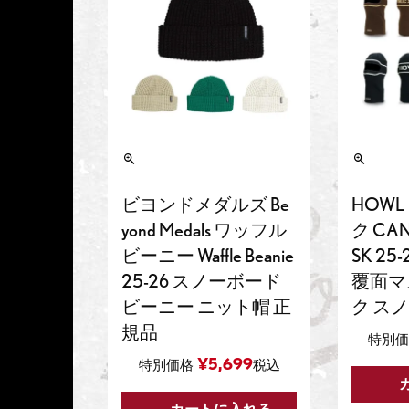
ビヨンドメダルズ Be
HOW
yond Medals ワッフル
ク CAN
ビーニー Waffle Beanie
SK 2
25-26 スノーボード
覆面マ
ビーニー ニット帽 正
ク ス
規品
特別
¥
5,699
特別価格
税込