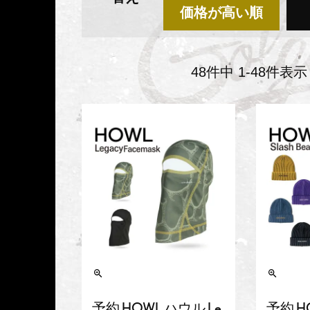
価格が高い順
48
件中
1
-
48
件表示
予約 HOWL ハウル Le
予約 H