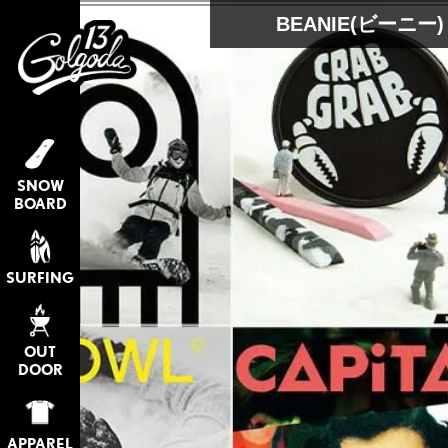
BEANIE(ビーニー)
SNOW
BOARD
SURFING
OUT
DOOR
APPAREL