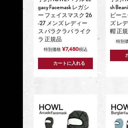
gacy Facemask レガシ
sh Be
ー フェイスマスク 26
ビーニー
-27 メンズ レディー
ズ レ
ス バラクラバ ライク
帽 正規
ラ 正規品
特別
¥
7,480
特別価格
税込
カートに入れる