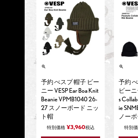
予約 べスプ 帽子 ビー
予約 べ
ニー VESP Ear Boa Knit
ビーニー 
Beanie VPMB1040 26-
s Colla
27 スノーボード ニッ
ie SNM
ト帽
ノーボ
¥
3,960
特別価格
税込
特別価