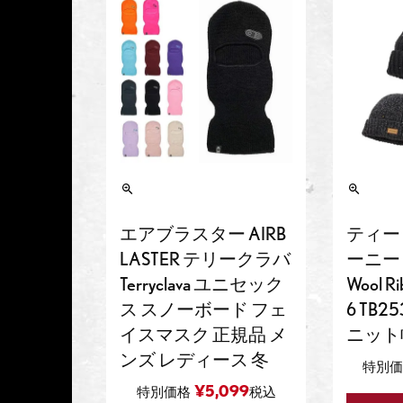
エアブラスター AIRB
ティー
LASTER テリークラバ
ーニー Te
Terryclava ユニセック
Wool R
ス スノーボード フェ
6 TB25
イスマスク 正規品 メ
ニット
ンズ レディース 冬
特別価
¥
5,099
特別価格
税込