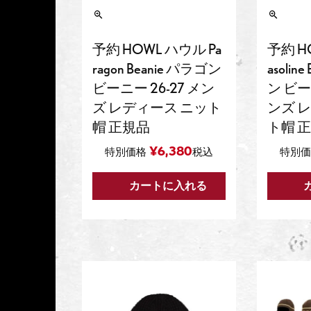
予約 HOWL ハウル Pa
予約 H
ragon Beanie パラゴン
asolin
ビーニー 26-27 メン
ン ビー
ズ レディース ニット
ンズ 
帽 正規品
ト帽 
¥
6,380
特別価格
税込
特別価
カートに入れる