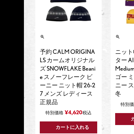
予約 CALM ORIGINA
ニット
LS カームオリジナル
ター AI
ズ SNOWFLAKE Beani
Medium
e スノーフレーク ビ
ゴー 
ーニー ニット帽 26-2
ニー 
7 メンズ レディース
冬
正規品
特別
¥
4,620
特別価格
税込
カートに入れる