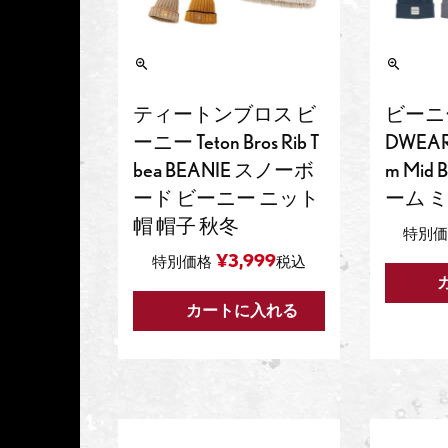
ティートンブロス ビ
ビーニー
ーニー Teton Bros Rib T
DWEAR
bea BEANIE スノーボ
m Mid
ード ビーニー ニット
ーム 
帽 帽子 秋冬
特別価
¥
3,999
特別価格
税込
カートに入れる