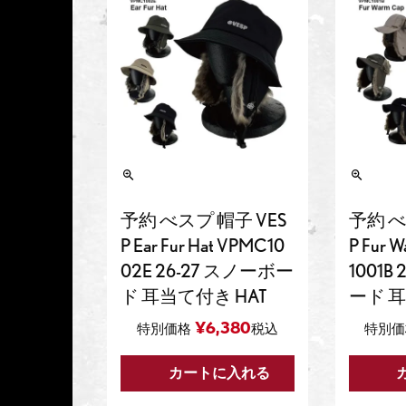
予約 べスプ 帽子 VES
予約 べ
P Ear Fur Hat VPMC10
P Fur 
02E 26-27 スノーボー
1001B
ド 耳当て付き HAT
ード 耳
¥
6,380
特別価格
税込
特別価
カートに入れる