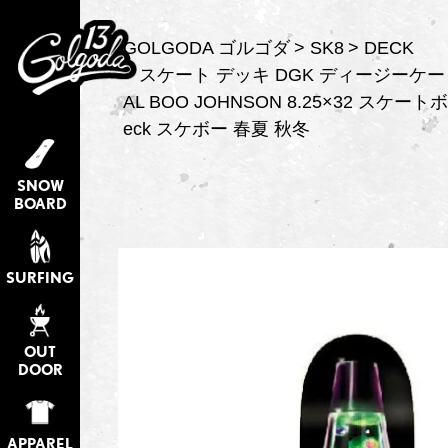
GOLGODA ゴルゴダ
SK8
DECK
スケート デッキ DGK ディージーケー G
AL BOO JOHNSON 8.25×32 スケートボー
eck スケボー 春夏 秋冬
SNOW
BOARD
SURFING
OUT
DOOR
APPAREL