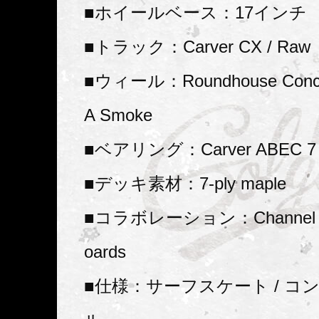
■ホイールベース：17インチ
■トラック：Carver CX / Raw
■ウィール：Roundhouse Conca
A Smoke
■ベアリング：Carver ABEC 7 Bu
■デッキ素材：7-ply maple
■コラボレーション：Channel Isl
oards
■仕様：サーフスケート / コ