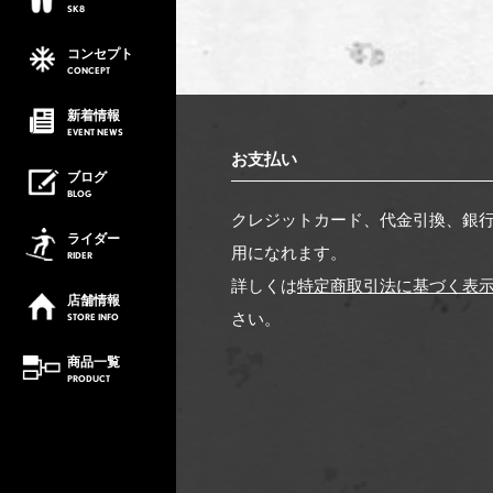
SK8
コンセプト
CONCEPT
新着情報
EVENT
NEWS
お支払い
ブログ
BLOG
クレジットカード、代金引換、銀
ライダー
用になれます。
RIDER
詳しくは
特定商取引法に基づく表
店舗情報
さい。
STORE
INFO
商品一覧
PRODUCT