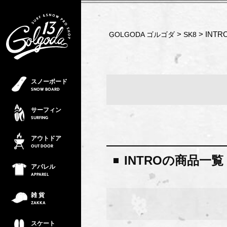
INTR
GOLGODA ゴルゴダ
SK8
スノーボード
SNOW
BOARD
サーフィン
SURFING
アウトドア
OUT
DOOR
INTROの商品一覧
アパレル
APPAREL
雑 貨
ZAKKA
スケート