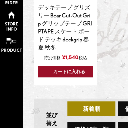
RIDER
デッキテープ グリズ
リー Bear Cut-Out Gri
p グリップテープ GRI
STORE
INFO
PTAPE スケート ボー
ド デッキ deckgrip 春
夏 秋冬
PRODUCT
¥
1,540
特別価格
税込
カートに入れる
新着順
並び
替え