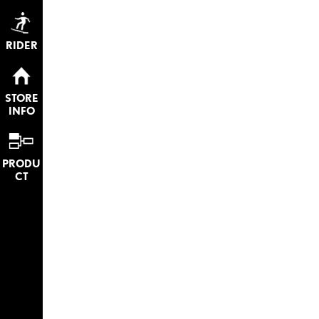
RIDER
STORE
INFO
PRODU
CT