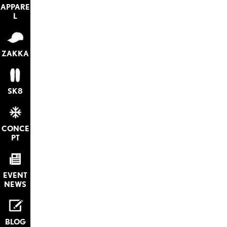
APPARE
L
ZAKKA
SK8
CONCE
PT
EVENT
NEWS
BLOG