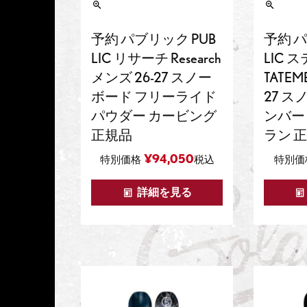
予約 パブリック PUB
予約 パ
LIC リサーチ Research
LIC 
メンズ 26-27 スノー
TATEM
ボード フリーライド
27 ス
パウダー カービング
ンバー
正規品
ラン 
¥
94,050
特別価格
税込
特別価
詳細を見る