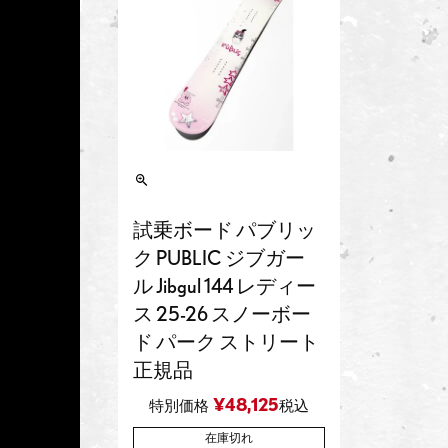
試乗ボード パブリッ
ク PUBLIC ジブガー
ル Jibgul 144 レディー
ス 25-26 スノーボー
ド パーク ストリート
正規品
¥
48,125
特別価格
税込
在庫切れ