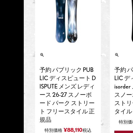
予約 パ
予約 パブリック PUB
LIC 
LIC ディスピュート D
isorde
ISPUTE メンズ レディ
スノー
ース 26-27 スノーボ
ストリ
ード パーク ストリー
タイル
ト フリースタイル 正
規品
特別価
¥
88,110
特別価格
税込