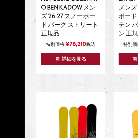
O BEN KADOW メン
メンズ 
ズ 26-27 スノーボー
ボード
ド パーク ストリート
テン 
正規品
ン 正
¥
78,210
特別価格
税込
特別価
詳細を見る