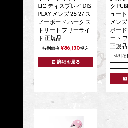
LIC ディスプレイ DIS
ク PU
PLAY メンズ 26-27 ス
ュート D
ノーボード パーク ス
メンズ 
トリート フリーライ
ボード
ド 正規品
ート 
正規品
¥
86,130
特別価格
税込
特別価
詳細を見る