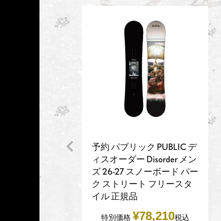
予約 パブリック PUBLIC デ
ィスオーダー Disorder メン
ズ 26-27 スノーボード パー
ク ストリート フリースタ
イル 正規品
¥
78,210
特別価格
税込