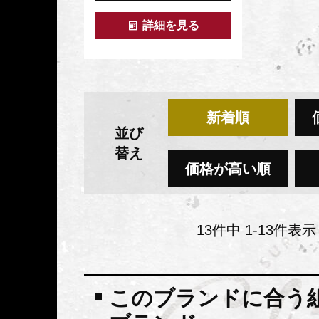
詳細を見る
新着順
並び
替え
価格が高い順
13
件中
1
-
13
件表示
このブランドに合う