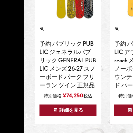
予約 パブリック PUB
予約 パ
LIC ジェネラルパブ
LIC 
リック GENERAL PUB
reach
LIC メンズ 26-27 スノ
ノーボ
ーボード パーク フリ
ウンテ
ーラン ツイン 正規品
ド パ
¥
74,250
特別価格
税込
特別価
詳細を見る