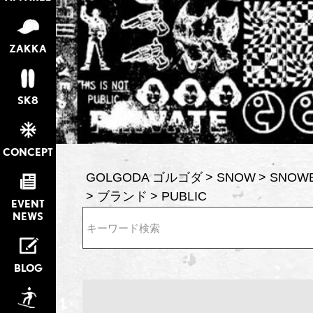
ZAKKA
SK8
CONCEPT
GOLGODA ゴルゴダ
SNOW
SNOW
ブランド
PUBLIC
EVENT
NEWS
検索
BLOG