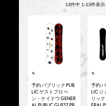
13
件中
1
-
13
件表示
予約 パブリック PUB
予約 パ
LIC ゲストプロ ベ
LIC 
ン・ケイドウ GENER
リック 
AL PUBLIC GUEST PR
ERAL P