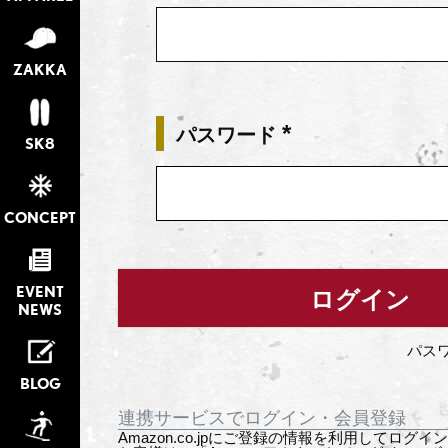
須)
ZAKKA
パスワード
SK8
(必
須)
CONCEPT
EVENT
ログイン
NEWS
パス
BLOG
連携サービスでログイン・会員登録
Amazon.co.jpにご登録の情報を利用してログ