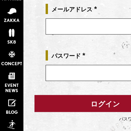
メールアドレス
(必
ZAKKA
須)
SK8
パスワード
(必
CONCEPT
須)
EVENT
NEWS
ログイン
BLOG
パス