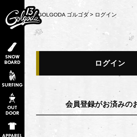
GOLGODA ゴルゴダ
ログイン
SNOW
ログイン
BOARD
SURFING
会員登録がお済みの
OUT
DOOR
APPAREL