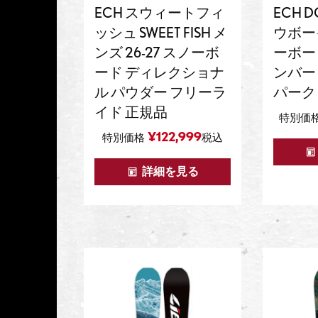
ECH スウィートフィ
ECH D
ッシュ SWEET FISH メ
ウボーイ
ンズ 26-27 スノーボ
ーボー
ード ディレクショナ
ンバー
ル パウダー フリーラ
パーク
イド 正規品
特別価
¥
122,999
特別価格
税込
詳細を見る