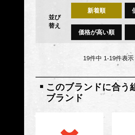
新着順
並び
替え
価格が高い順
19
件中
1
-
19
件表示
このブランドに合う
ブランド