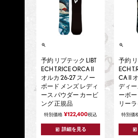
予約 リブテック LIBT
予約 リ
ECH T.RICE ORCA II
ECH T.
オルカ 26-27 スノー
CA I
ボード メンズ レディ
ディース
ース パウダー カービ
ーボー
ング 正規品
リーラ
¥
122,400
特別価格
税込
特別価
詳細を見る