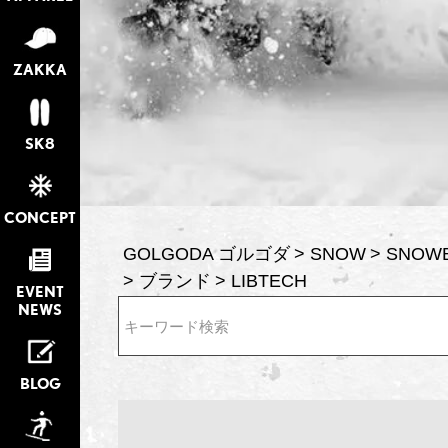
ZAKKA
SK8
CONCEPT
GOLGODA ゴルゴダ
SNOW
SNOW
ブランド
LIBTECH
EVENT
NEWS
検索
BLOG