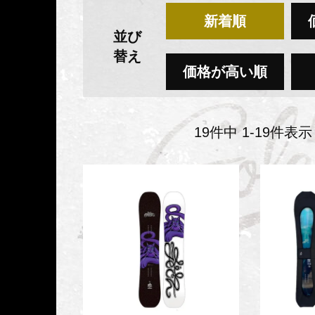
新着順
並び
替え
価格が高い順
19
件中
1
-
19
件表示