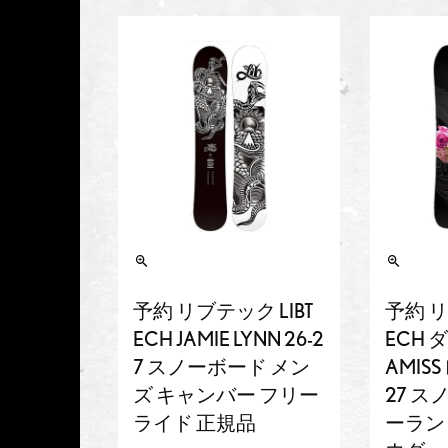
予約 リブテック LIBT
予約 リ
ECH JAMIE LYNN 26-2
ECH 
7 スノーボード メン
AMIS
ズ キャンバー フリー
27 ス
ライド 正規品
ーラン