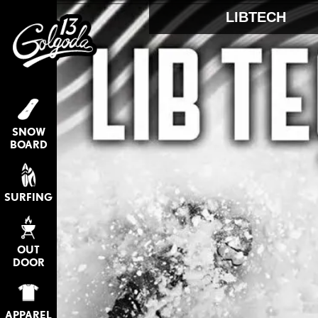
LIBTECH
SNOW
BOARD
SURFING
OUT
DOOR
APPAREL