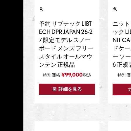
予約 リブテック LIBT
ニット
ECH DPR JAPAN 26-2
ック LI
7 限定モデル スノー
NIT 
ボード メンズ フリー
ドケー
スタイル オールマウ
ー ソー
ンテン 正規品
6 正規
¥
99,000
特別価格
税込
特別価
詳細を見る