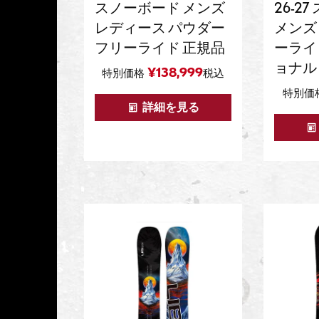
スノーボード メンズ
26-2
レディース パウダー
メンズ
フリーライド 正規品
ーライ
ョナル
¥
138,999
特別価格
税込
特別価
詳細を見る