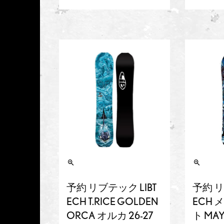
予約 リブテック LIBT
予約 リ
ECH T.RICE GOLDEN
ECH
ORCA オルカ 26-27
ト MAY