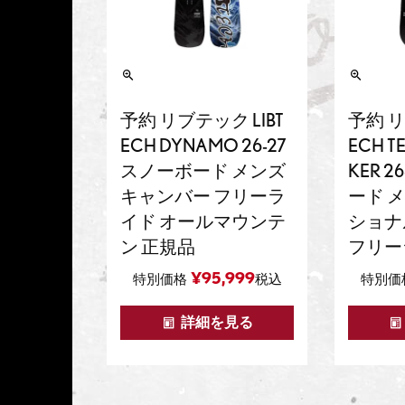
予約 リブテック LIBT
予約 リ
ECH DYNAMO 26-27
ECH T
スノーボード メンズ
KER 2
キャンバー フリーラ
ード 
イド オールマウンテ
ショナ
ン 正規品
フリー
¥
95,999
特別価格
税込
特別価
詳細を見る