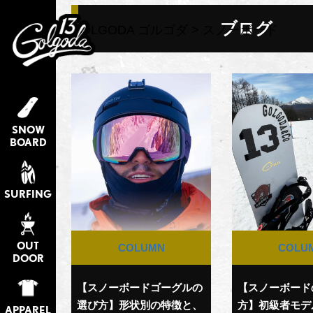
ブログ
GOLGODA ゴルゴダ
> スノーボード
SNOW
BOARD
SURFING
OUT
COLUMN
COLU
DOOR
【スノーボードゴーグルの
【スノーボード
選び方】形状別の特徴と、
方】初級者モデ
APPAREL