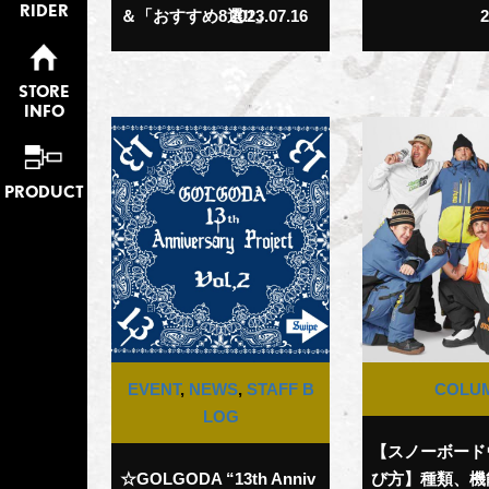
RIDER
＆「おすすめ8選!!」
2023.07.16
2
STORE
INFO
PRODUCT
EVENT
,
NEWS
,
STAFF B
COLU
LOG
【スノーボード
☆GOLGODA “13th Anniv
び方】種類、機