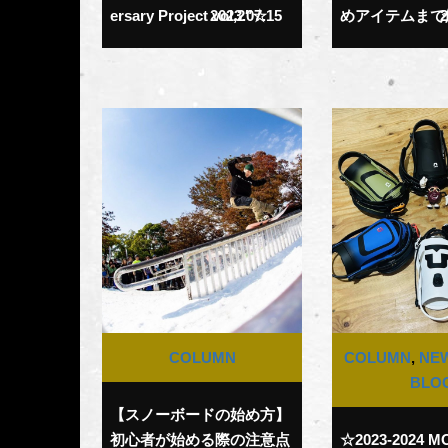
ersary Project vol,2″☆
2023.07.15
めアイテムまで
2
COLUMN
COLUMN
,
NE
BLO
【スノーボードの始め方】
初心者が始める際の注意点
☆2023-2024 M